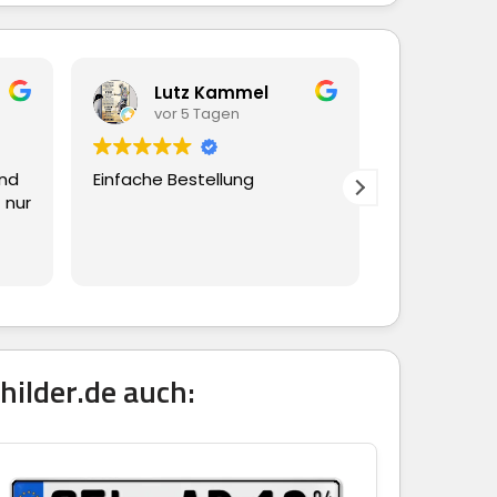
Lutz Kammel
Bea
vor 5 Tagen
vor 
und
Einfache Bestellung
Ging alles s
 nur
reibungslos
hilder.de auch: