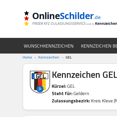
Online
Schilder
Zum
.
de
Inhalt
FREIER KFZ-ZULASSUNGSSERVICE
Kennzeiche
made by
springen
WUNSCHKENNZEICHEN
KENNZEICHEN B
Home
»
Kennzeichen
»
GEL
Kennzeichen GE
Kürzel:
GEL
Steht für:
Geldern
Zulassungsbezirk:
Kreis Kleve 