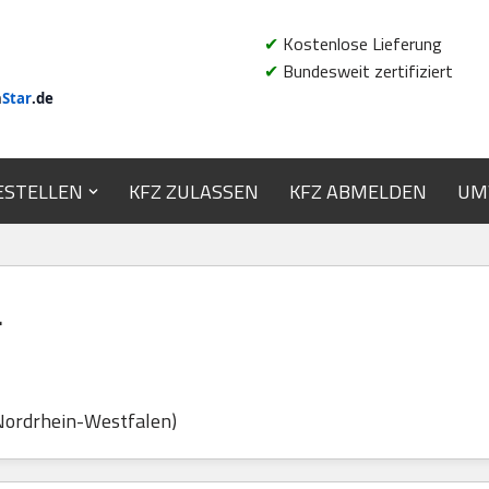
✔
Kostenlose Lieferung
✔
Bundesweit zertifiziert
n
Star
.de
ESTELLEN
KFZ ZULASSEN
KFZ ABMELDEN
UM
L
(Nordrhein-Westfalen)