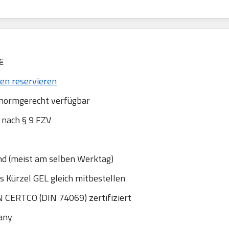
€
n reservieren
 normgerecht verfügbar
nach § 9 FZV
nd (meist am selben Werktag)
s Kürzel GEL gleich mitbestellen
 CERTCO (DIN 74069) zertifiziert
any