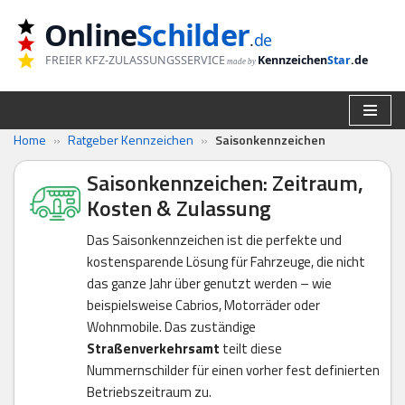
Online
Schilder
.
de
Zum
FREIER KFZ-ZULASSUNGSSERVICE
Kennzeichen
Star
.de
made by
Inhalt
springen
Home
»
Ratgeber Kennzeichen
»
Saisonkennzeichen
Saisonkennzeichen: Zeitraum,
Kosten & Zulassung
Das Saisonkennzeichen ist die perfekte und
kostensparende Lösung für Fahrzeuge, die nicht
das ganze Jahr über genutzt werden – wie
beispielsweise Cabrios, Motorräder oder
Wohnmobile. Das zuständige
Straßenverkehrsamt
teilt diese
Nummernschilder für einen vorher fest definierten
Betriebszeitraum zu.