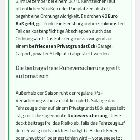
B. im Dezember bei einem 04/10 Kennzeichen) auf
öffentlichen Straßen oder Parkplätzen abstellt,
begeht eine Ordnungswidrigkeit. Es drohen
40 Euro
Bußgeld
, ggf. Punkte in Flensburg und im schlimmsten
Fall das kostenpflichtige Abschleppen durch das
Ordnungsamt. Das Fahrzeug muss zwingend auf
einem
befriedeten Privatgrundstück
(Garage,
Carport, privater Stellplatz) abgestellt werden.
Die beitragsfreie Ruheversicherung greift
automatisch
Außerhalb der Saison ruht der reguläre Kfz-
Versicherungsschutz nicht komplett. Solange das
Fahrzeug sicher auf einem Privatgrundstück abgestellt
ist, greift die sogenannte
Ruheversicherung
. Diese
deckt beitragsfrei das Risiko ab, falls das Fahrzeug auf
dem Privatgrundstück beschädigt (z. B. durch Feuer
oder Unwetter) oder gestohlen wird – vorausgesetzt,