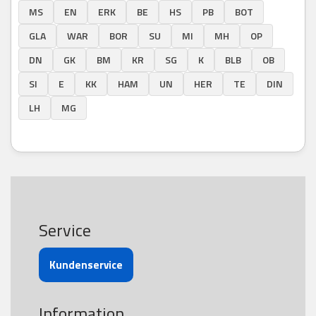
MS
EN
ERK
BE
HS
PB
BOT
GLA
WAR
BOR
SU
MI
MH
OP
DN
GK
BM
KR
SG
K
BLB
OB
SI
E
KK
HAM
UN
HER
TE
DIN
LH
MG
Service
Kundenservice
Information