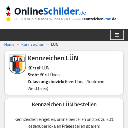
Online
Schilder
.
de
Zum
FREIER KFZ-ZULASSUNGSSERVICE
Kennzeichen
Star
.de
made by
Inhalt
springen
Home
»
Kennzeichen
»
LÜN
Kennzeichen LÜN
Kürzel:
LÜN
Steht für:
LÜnen
Zulassungsbezirk:
Kreis Unna (Nordrhein-
Westfalen)
Kennzeichen LÜN bestellen
Kennzeichen eingeben, online bestellen und bis zu 70%
gegenüber lokalen Prägestellen sparen!