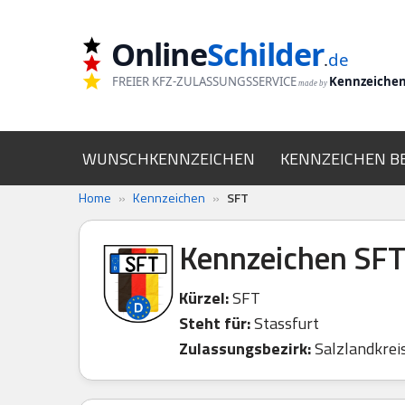
Online
Schilder
Zum
.
de
Inhalt
FREIER KFZ-ZULASSUNGSSERVICE
Kennzeiche
made by
springen
WUNSCHKENNZEICHEN
KENNZEICHEN B
Home
»
Kennzeichen
»
SFT
Kennzeichen SF
Kürzel:
SFT
Steht für:
Stassfurt
Zulassungsbezirk:
Salzlandkrei