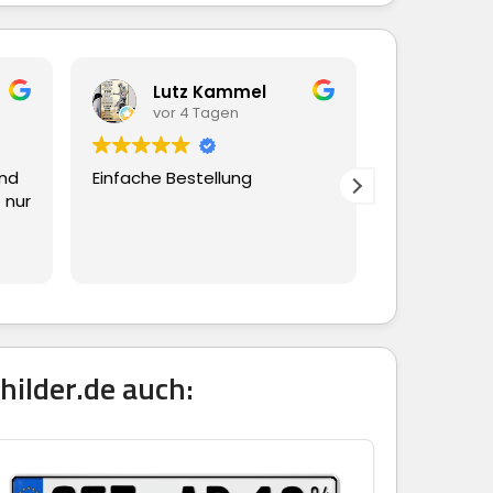
Lutz Kammel
Beate Hübsc
vor 4 Tagen
vor 4 Tagen
Einfache Bestellung
Ging alles schnell und
reibungslos
hilder.de auch: