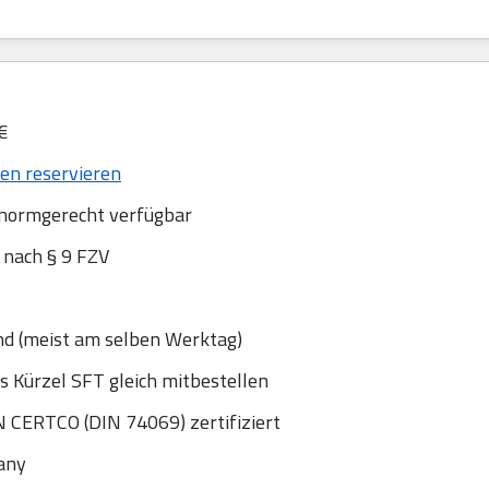
€
n reservieren
 normgerecht verfügbar
nach § 9 FZV
nd (meist am selben Werktag)
s Kürzel SFT gleich mitbestellen
 CERTCO (DIN 74069) zertifiziert
any