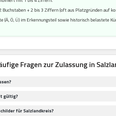
iniert mit 1 bis 4 Ziffern.
2 Buchstaben + 2 bis 3 Ziffern (oft aus Platzgründen auf k
 (Ä, Ö, Ü) im Erkennungsteil sowie historisch belastete Kürze
äufige Fragen zur Zulassung in Salzla
assen?
t gültig?
hilder für Salzlandkreis?