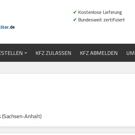
✔
Kostenlose Lieferung
✔
Bundesweit zertifiziert
n
Star
.de
ESTELLEN
KFZ ZULASSEN
KFZ ABMELDEN
UM
T
s (Sachsen-Anhalt)