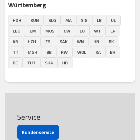
Württemberg
HDH
KÜN
SLG
MA
SIG
LB
UL
LEO
EM
MOS
CW
LÖ
WT
CR
KN
HCH
ES
SÄK
WN
HN
BK
TT
MGH
BB
RW
WOL
KA
BH
BC
TUT
SHA
HD
Service
Kundenservice