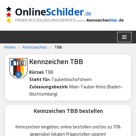
Online
Schilder
.
de
Zum
FREIER KFZ-ZULASSUNGSSERVICE
Kennzeichen
Star
.de
made by
Inhalt
springen
Home
»
Kennzeichen
»
TBB
Kennzeichen TBB
Kürzel:
TBB
Steht für:
Tauberbischofsheim
Zulassungsbezirk:
Main-Tauber-Kreis (Baden-
Württemberg)
Kennzeichen TBB bestellen
Kennzeichen eingeben, online bestellen und bis zu 70%
gegenüber lokalen Prägestellen sparen!