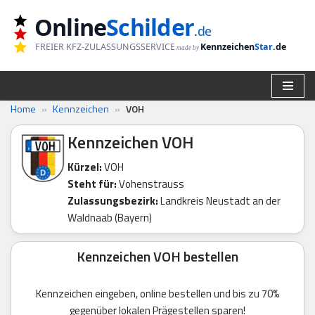
Online
Schilder
.
de
Zum
FREIER KFZ-ZULASSUNGSSERVICE
Kennzeichen
Star
.de
made by
Inhalt
springen
Home
»
Kennzeichen
»
VOH
Kennzeichen VOH
Kürzel:
VOH
Steht für:
Vohenstrauss
Zulassungsbezirk:
Landkreis Neustadt an der
Waldnaab (Bayern)
Kennzeichen VOH bestellen
Kennzeichen eingeben, online bestellen und bis zu 70%
gegenüber lokalen Prägestellen sparen!