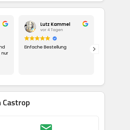
Lutz Kammel
Beate Hübsche
vor 4 Tagen
vor 4 Tagen
Einfache Bestellung
Ging alles schnell und
reibungslos
 Castrop