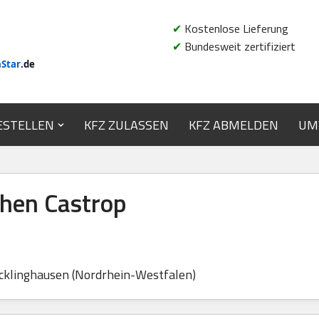
✔
Kostenlose Lieferung
✔
Bundesweit zertifiziert
n
Star
.de
ESTELLEN
KFZ ZULASSEN
KFZ ABMELDEN
UM
hen Castrop
cklinghausen (Nordrhein-Westfalen)