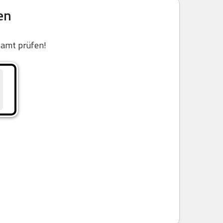
en
samt prüfen!