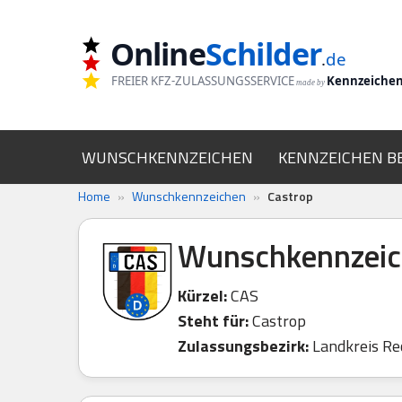
Online
Schilder
Zum
.
de
Inhalt
FREIER KFZ-ZULASSUNGSSERVICE
Kennzeiche
made by
springen
WUNSCHKENNZEICHEN
KENNZEICHEN B
Home
»
Wunschkennzeichen
»
Castrop
Wunschkennzeic
Kürzel:
CAS
Steht für:
Castrop
Zulassungsbezirk:
Landkreis Re