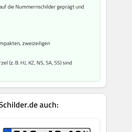
uf die Nummernschilder geprägt und
ompakten, zweizeiligen
l (z. B. HJ, KZ, NS, SA, SS) sind
childer.de auch: