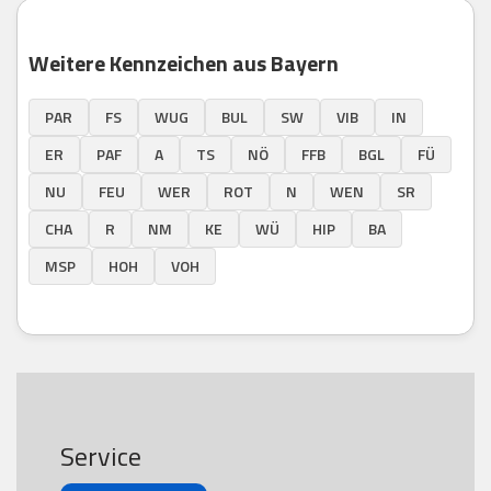
Weitere Kennzeichen aus Bayern
PAR
FS
WUG
BUL
SW
VIB
IN
ER
PAF
A
TS
NÖ
FFB
BGL
FÜ
NU
FEU
WER
ROT
N
WEN
SR
CHA
R
NM
KE
WÜ
HIP
BA
MSP
HOH
VOH
Service