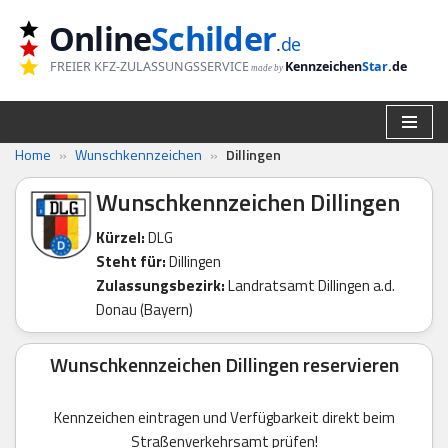
Online
Schilder
.
de
Zum
FREIER KFZ-ZULASSUNGSSERVICE
Kennzeichen
Star
.de
made by
Inhalt
springen
Home
»
Wunschkennzeichen
»
Dillingen
Wunschkennzeichen Dillingen
Kürzel:
DLG
Steht für:
Dillingen
Zulassungsbezirk:
Landratsamt Dillingen a.d.
Donau (Bayern)
Wunschkennzeichen Dillingen reservieren
Kennzeichen eintragen und Verfügbarkeit direkt beim
Straßenverkehrsamt prüfen!