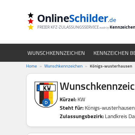
Online
Schilder
Zum
.
de
Inhalt
FREIER KFZ-ZULASSUNGSSERVICE
Kennzeiche
made by
springen
WUNSCHKENNZEICHEN
KENNZEICHEN B
Home
»
Wunschkennzeichen
»
Königs-wusterhausen
Wunschkennzeic
Kürzel:
KW
Steht für:
Königs-wusterhausen
Zulassungsbezirk:
Landkreis D