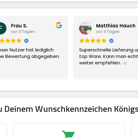
Matthias Hauch
Lut
vor 3 Tagen
vor 
h
Superschnelle Lieferung und
Einfache Be
en.
top Ware. Kann man echt nur
weiter empfehlen.
 zu Deinem Wunschkennzeichen Köni