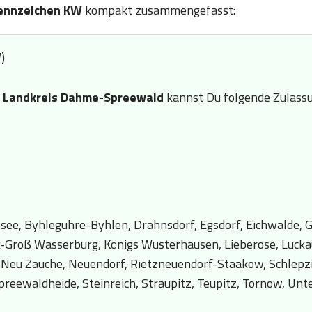
ennzeichen KW
kompakt zusammengefasst:
)
n
Landkreis Dahme-Spreewald
kannst Du folgende Zulassu
e, Byhleguhre-Byhlen, Drahnsdorf, Egsdorf, Eichwalde, Go
ick-Groß Wasserburg, Königs Wusterhausen, Lieberose, Luck
Neu Zauche, Neuendorf, Rietzneuendorf-Staakow, Schlepzi
reewaldheide, Steinreich, Straupitz, Teupitz, Tornow, Un