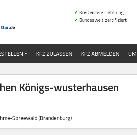
✔
Kostenlose Lieferung
✔
Bundesweit zertifiziert
n
Star
.de
ESTELLEN
KFZ ZULASSEN
KFZ ABMELDEN
UM
hen Königs-wusterhausen
ahme-Spreewald (Brandenburg)