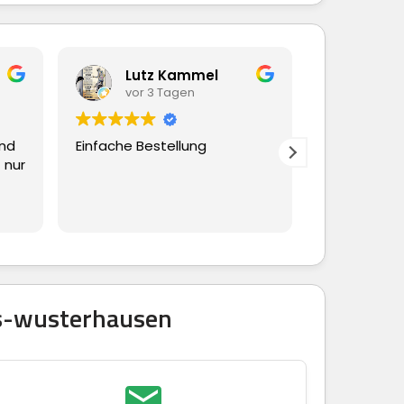
z Kammel
Beate Hübscher
3 Tagen
vor 3 Tagen
stellung
Ging alles schnell und
reibungslos
gs-wusterhausen