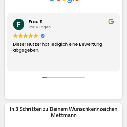
Matthias H
gen
vor 4 Tagen
at lediglich eine Bewertung
Superschnelle Liefe
man echt nur weite
In 3 Schritten zu Deinem Wunschkennzeichen
Mettmann