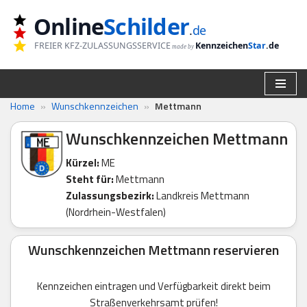
Online
Schilder
.
de
Zum
FREIER KFZ-ZULASSUNGSSERVICE
Kennzeichen
Star
.de
made by
Inhalt
springen
Home
»
Wunschkennzeichen
»
Mettmann
Wunschkennzeichen Mettmann
Kürzel:
ME
Steht für:
Mettmann
Zulassungsbezirk:
Landkreis Mettmann
(Nordrhein-Westfalen)
Wunschkennzeichen Mettmann reservieren
Kennzeichen eintragen und Verfügbarkeit direkt beim
Straßenverkehrsamt prüfen!