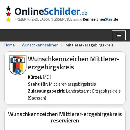
Online
Schilder
.
de
Zum
FREIER KFZ-ZULASSUNGSSERVICE
Kennzeichen
Star
.de
made by
Inhalt
springen
Home
»
Wunschkennzeichen
»
Mittlerer-erzgebirgskreis
Wunschkennzeichen Mittlerer-
erzgebirgskreis
Kürzel:
MEK
Steht für:
Mittlerer-erzgebirgskreis
Zulassungsbezirk:
Landratsamt Erzgebirgskreis
(Sachsen)
Wunschkennzeichen Mittlerer-erzgebirgskreis
reservieren