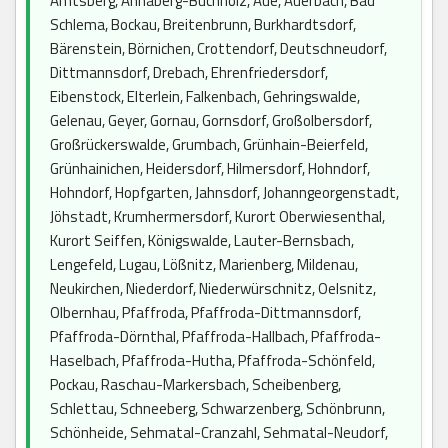
Amtsberg, Annaberg-Buchholz, Aue, Auerbach, Bad
Schlema, Bockau, Breitenbrunn, Burkhardtsdorf,
Bärenstein, Börnichen, Crottendorf, Deutschneudorf,
Dittmannsdorf, Drebach, Ehrenfriedersdorf,
Eibenstock, Elterlein, Falkenbach, Gehringswalde,
Gelenau, Geyer, Gornau, Gornsdorf, Großolbersdorf,
Großrückerswalde, Grumbach, Grünhain-Beierfeld,
Grünhainichen, Heidersdorf, Hilmersdorf, Hohndorf,
Hohndorf, Hopfgarten, Jahnsdorf, Johanngeorgenstadt,
Jöhstadt, Krumhermersdorf, Kurort Oberwiesenthal,
Kurort Seiffen, Königswalde, Lauter-Bernsbach,
Lengefeld, Lugau, Lößnitz, Marienberg, Mildenau,
Neukirchen, Niederdorf, Niederwürschnitz, Oelsnitz,
Olbernhau, Pfaffroda, Pfaffroda-Dittmannsdorf,
Pfaffroda-Dörnthal, Pfaffroda-Hallbach, Pfaffroda-
Haselbach, Pfaffroda-Hutha, Pfaffroda-Schönfeld,
Pockau, Raschau-Markersbach, Scheibenberg,
Schlettau, Schneeberg, Schwarzenberg, Schönbrunn,
Schönheide, Sehmatal-Cranzahl, Sehmatal-Neudorf,