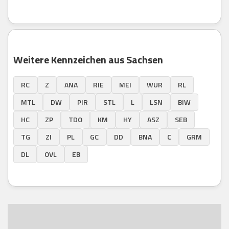
Weitere Kennzeichen aus Sachsen
RC
Z
ANA
RIE
MEI
WUR
RL
MTL
DW
PIR
STL
L
LSN
BIW
HC
ZP
TDO
KM
HY
ASZ
SEB
TG
ZI
PL
GC
DD
BNA
C
GRM
DL
OVL
EB