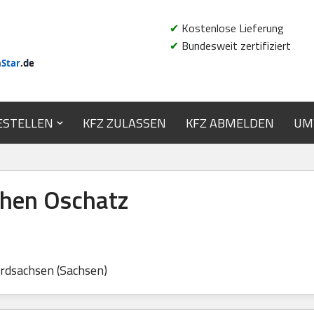
✔
Kostenlose Lieferung
✔
Bundesweit zertifiziert
n
Star
.de
ESTELLEN
KFZ ZULASSEN
KFZ ABMELDEN
UM
hen Oschatz
rdsachsen (Sachsen)