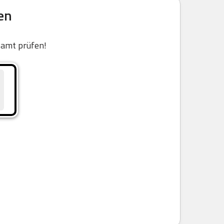
en
samt prüfen!