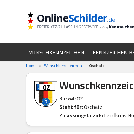
Online
Schilder
Zum
.
de
Inhalt
FREIER KFZ-ZULASSUNGSSERVICE
Kennzeiche
made by
springen
WUNSCHKENNZEICHEN
KENNZEICHEN B
Home
»
Wunschkennzeichen
»
Oschatz
Wunschkennzeic
Kürzel:
OZ
Steht für:
Oschatz
Zulassungsbezirk:
Landkreis No