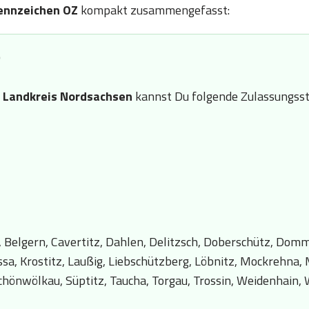
ennzeichen OZ
kompakt zusammengefasst:
)
n
Landkreis Nordsachsen
kannst Du folgende Zulassungsst
 Belgern, Cavertitz, Dahlen, Delitzsch, Doberschütz, Dommi
ssa, Krostitz, Laußig, Liebschützberg, Löbnitz, Mockrehna,
 Schönwölkau, Süptitz, Taucha, Torgau, Trossin, Weidenhain