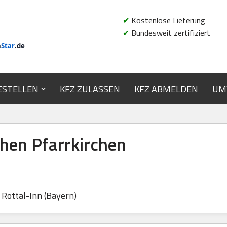
✔
Kostenlose Lieferung
✔
Bundesweit zertifiziert
n
Star
.de
ESTELLEN
KFZ ZULASSEN
KFZ ABMELDEN
UM
en Pfarrkirchen
Rottal-Inn (Bayern)