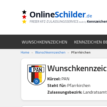
Online
Schilder
Zum
.
de
Inhalt
FREIER KFZ-ZULASSUNGSSERVICE
Kennzeiche
made by
springen
WUNSCHKENNZEICHEN
KENNZEICHEN B
Home
»
Wunschkennzeichen
»
Pfarrkirchen
Wunschkennzeich
Kürzel:
PAN
Steht für:
Pfarrkirchen
Zulassungsbezirk:
Landratsamt 