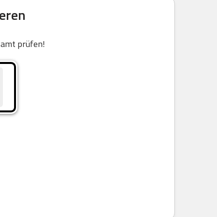
ieren
samt prüfen!