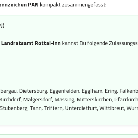
ennzeichen PAN
kompakt zusammengefasst:
N)
n
Landratsamt Rottal-Inn
kannst Du folgende Zulassungsst
bergau, Dietersburg, Eggenfelden, Egglham, Ering, Falkenb
 Kirchdorf, Malgersdorf, Massing, Mitterskirchen, Pfarrkir
tubenberg, Tann, Triftern, Unterdietfurt, Wittibreut, Wur