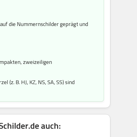
uf die Nummernschilder geprägt und
ompakten, zweizeiligen
l (z. B. HJ, KZ, NS, SA, SS) sind
childer.de auch: