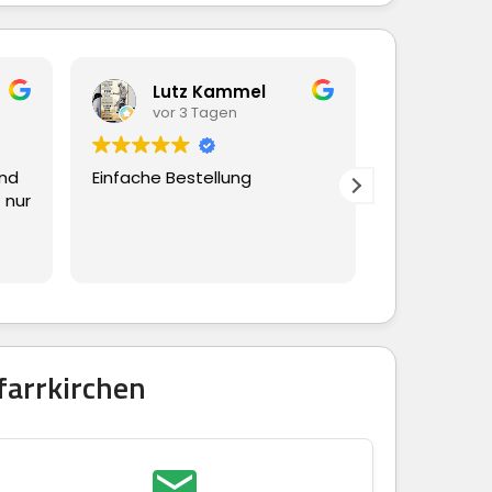
Lutz Kammel
Beate Hübsche
vor 3 Tagen
vor 3 Tagen
Einfache Bestellung
Ging alles schnell und
reibungslos
farrkirchen