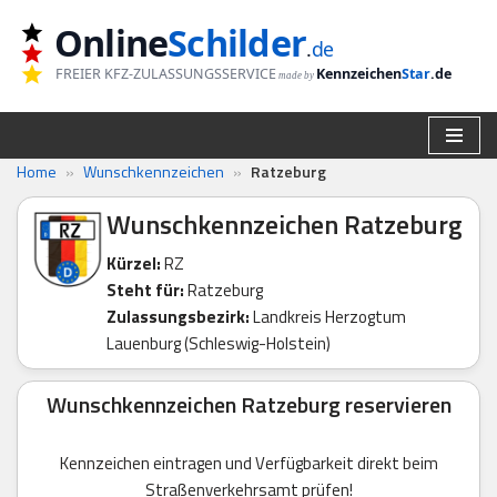
Online
Schilder
.
de
Zum
FREIER KFZ-ZULASSUNGSSERVICE
Kennzeichen
Star
.de
made by
Inhalt
springen
Home
»
Wunschkennzeichen
»
Ratzeburg
Wunschkennzeichen Ratzeburg
Kürzel:
RZ
Steht für:
Ratzeburg
Zulassungsbezirk:
Landkreis Herzogtum
Lauenburg (Schleswig-Holstein)
Wunschkennzeichen Ratzeburg reservieren
Kennzeichen eintragen und Verfügbarkeit direkt beim
Straßenverkehrsamt prüfen!