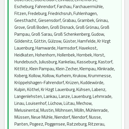
Escheburg, Fahrendorf, Farchau, Farchauermühle,
Fitzen, Fredeburg, Friedrichsruh, Fuhlenhagen,
Geesthacht, Giesensdorf, Grabau, Grambek, Grinau,
Grove, Groß Boden, Groß Disnack, Groß Grönau, Groß
Pampau, Groß Sarau, Groß Schenkenberg, Gudow,
Göldenitz, Göttin, Gülzow, Güster, Hamfelde, Kr Hzgt
Lauenburg, Hamwarde, Harmsdorf, Havekost,
Heidkaten, Hohenhorn, Hollenbek, Hornbek, Horst,
Hundebusch, Juliusburg, Kankelau, Kasseburg, Kastorf,
Kittlitz, Klein Pampau, Klein Zecher, Klempau, Klinkrade,
Koberg, Kollow, Kollow, Kurheim, Krukow, Krummesse,
Kröppelshagen-Fahrendorf, Krüzen, Kuddewörde,
Kulpin, Köthel, Kr Hzgt Lauenburg, Kühsen, Labenz,
Langenlehsten, Lankau, Lanze, Lauenburg, Lehmrade,
Linau, Louisenhof, Lüchow, Lütau, Mechow,
Melusinental, Mustin, Möhnsen, Mölln, Mühlenrade,
Müssen, Neue Mühle, Niendorf, Niendorf, Nusse,
Panten, Pogeez, Poggensee, Ratzeburg, Ritzerau,