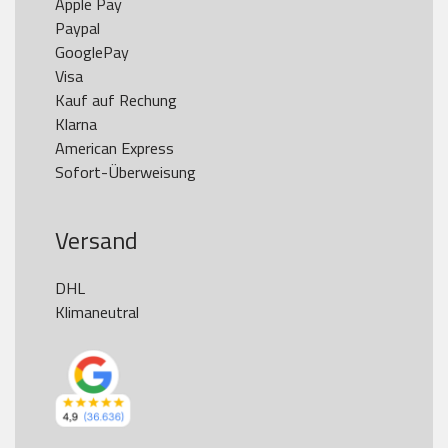
Apple Pay

Paypal

GooglePay

Visa

Kauf auf Rechung

Klarna

American Express

Versand
DHL

Klimaneutral