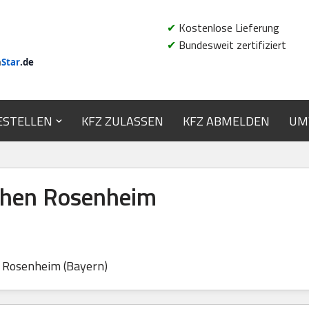
✔
Kostenlose Lieferung
✔
Bundesweit zertifiziert
n
Star
.de
ESTELLEN
KFZ ZULASSEN
KFZ ABMELDEN
UM
hen Rosenheim
Rosenheim (Bayern)