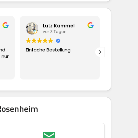
Lutz Kammel
Beate Hübscher
vor 3 Tagen
vor 3 Tagen
 Bestellung
Ging alles schnell und
reibungslos
 Rosenheim