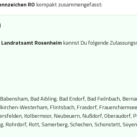
ennzeichen RO
kompakt zusammengefasst:
)
n
Landratsamt Rosenheim
kannst Du folgende Zulassungss
Babensham, Bad Aibling, Bad Endorf, Bad Feilnbach, Berna
ldkirchen-Westerham, Flintsbach, Frasdorf, Frauenchiemsee,
rsfelden, Kolbermoor, Neubeuern, Nußdorf, Oberaudorf, Pf
ng, Rohrdorf, Rott, Samerberg, Schechen, Schonstett, Soye