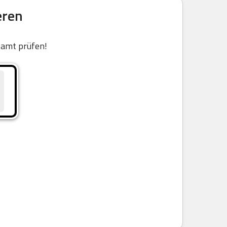
eren
samt prüfen!