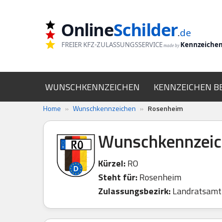
Online
Schilder
Zum
.
de
Inhalt
FREIER KFZ-ZULASSUNGSSERVICE
Kennzeiche
made by
springen
WUNSCHKENNZEICHEN
KENNZEICHEN B
Home
»
Wunschkennzeichen
»
Rosenheim
Wunschkennzeic
Kürzel:
RO
Steht für:
Rosenheim
Zulassungsbezirk:
Landratsamt 