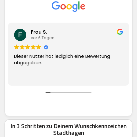
Frau S.
Matt
vor 6 Tagen
vor 6
Nutzer hat lediglich eine Bewertung
Superschnell
ben.
man echt nu
In 3 Schritten zu Deinem Wunschkennzeichen
Stadthagen