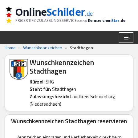
Online
Schilder
.
de
Zum
FREIER KFZ-ZULASSUNGSSERVICE
Kennzeichen
Star
.de
made by
Inhalt
springen
Home
»
Wunschkennzeichen
»
Stadthagen
Wunschkennzeichen
Stadthagen
Kürzel:
SHG
Steht für:
Stadthagen
Zulassungsbezirk:
Landkreis Schaumburg
(Niedersachsen)
Wunschkennzeichen Stadthagen reservieren
Kennzeichen eintragen und Verfügbarkeit direkt beim