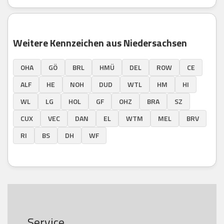
Weitere Kennzeichen aus Niedersachsen
OHA
GÖ
BRL
HMÜ
DEL
ROW
CE
ALF
HE
NOH
DUD
WTL
HM
HI
WL
LG
HOL
GF
OHZ
BRA
SZ
CUX
VEC
DAN
EL
WTM
MEL
BRV
RI
BS
DH
WF
Service