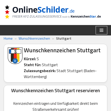
Online
Schilder
.
de
Zum
FREIER KFZ-ZULASSUNGSSERVICE
Kennzeichen
Star
.de
made by
Inhalt
springen
Home
»
Wunschkennzeichen
»
Stuttgart
Wunschkennzeichen Stuttgart
Kürzel:
S
Steht für:
Stuttgart
Zulassungsbezirk:
Stadt Stuttgart (Baden-
Württemberg)
Wunschkennzeichen Stuttgart reservieren
Kennzeichen eintragen und Verfügbarkeit direkt beim
Straßenverkehrsamt prüfen!