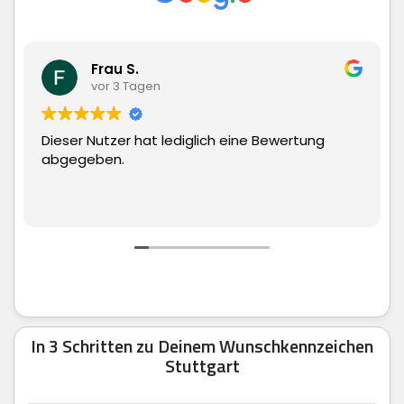
Frau S.
Ma
vor 3 Tagen
vor
r Nutzer hat lediglich eine Bewertung
Superschn
geben.
man echt 
In 3 Schritten zu Deinem Wunschkennzeichen
Stuttgart