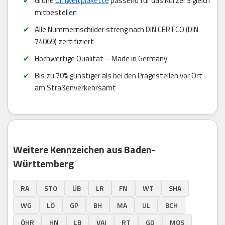
Grüne
Umweltplakette
passend für das Kürzel S gleich
mitbestellen
Alle Nummernschilder streng nach DIN CERTCO (DIN
74069) zertifiziert
Hochwertige Qualität – Made in Germany
Bis zu 70% günstiger als bei den Prägestellen vor Ort
am Straßenverkehrsamt
Weitere Kennzeichen aus Baden-
Württemberg
RA
STO
ÜB
LR
FN
WT
SHA
WG
LÖ
GP
BH
MA
UL
BCH
ÖHR
HN
LB
VAI
RT
GD
MOS