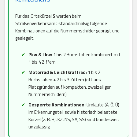
Für das Ortskürzel
S
werden beim
Straßenverkehrsamt standardmäßig folgende
Kombinationen auf die Nummernschilder geprägt und
gesiegelt:
Pkw & Lkw:
1 bis 2 Buchstaben kombiniert mit
1 bis 4 Ziffern.
Motorrad & Leichtkraftrad:
1 bis 2
Buchstaben + 2 bis 3 Ziffern (oft aus
Platzgründen auf kompakten, zweizeiligen
Nummernschildern).
Gesperrte Kombinationen:
Umlaute (Ä, Ö, Ü)
im Erkennungsteil sowie historisch belastete
Kürzel (z. B. HJ, KZ, NS, SA, SS) sind bundesweit
unzulässig.