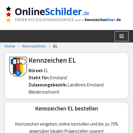
Online
Schilder
.
de
Zum
FREIER KFZ-ZULASSUNGSSERVICE
Kennzeichen
Star
.de
made by
Inhalt
springen
Home
»
Kennzeichen
»
EL
Kennzeichen EL
Kürzel:
EL
Steht für:
Emsland
Zulassungsbezirk:
Landkreis Emsland
(Niedersachsen)
Kennzeichen EL bestellen
Kennzeichen eingeben, online bestellen und bis zu 70%
gegenüber lokalen Prägestellen sparen!