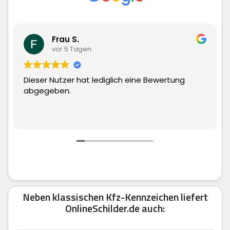
rau S.
Matth
r 5 Tagen
vor 5 T
tzer hat lediglich eine Bewertung
Superschnelle
en.
man echt nur
Neben klassischen Kfz-Kennzeichen liefert
OnlineSchilder.de auch: