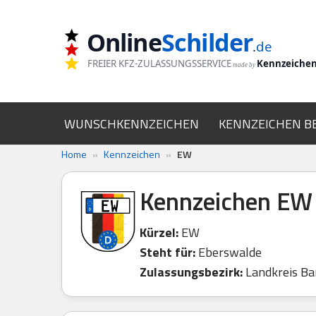
Online
Schilder
Zum
.
de
Inhalt
FREIER KFZ-ZULASSUNGSSERVICE
Kennzeiche
made by
springen
WUNSCHKENNZEICHEN
KENNZEICHEN B
Home
»
Kennzeichen
»
EW
Kennzeichen EW
Kürzel:
EW
Steht für:
Eberswalde
Zulassungsbezirk:
Landkreis Ba