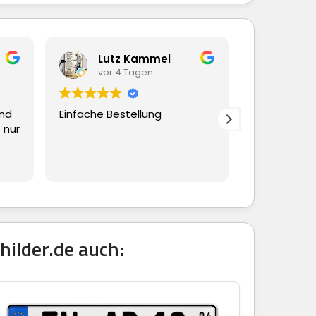
Lutz Kammel
Beate Hübscher
vor 4 Tagen
vor 4 Tagen
infache Bestellung
Ging alles schnell und
reibungslos
hilder.de auch: