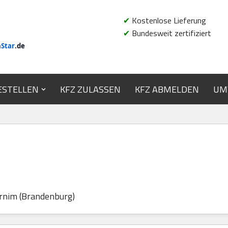
✔
Kostenlose Lieferung
✔
Bundesweit zertifiziert
n
Star
.de
ESTELLEN
KFZ ZULASSEN
KFZ ABMELDEN
UM
rnim (Brandenburg)