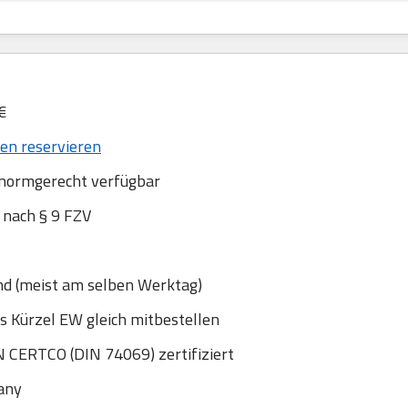
€
n reservieren
 normgerecht verfügbar
nach § 9 FZV
nd (meist am selben Werktag)
s Kürzel EW gleich mitbestellen
 CERTCO (DIN 74069) zertifiziert
any