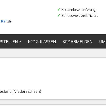
✔
Kostenlose Lieferung
✔
Bundesweit zertifiziert
n
Star
.de
ESTELLEN
KFZ ZULASSEN
KFZ ABMELDEN
UM
esland (Niedersachsen)