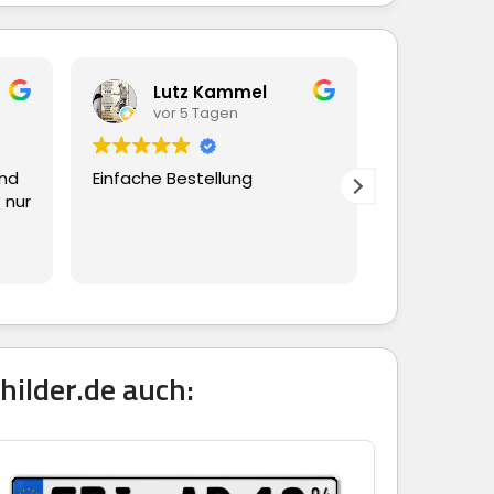
Lutz Kammel
Beate Hübsc
vor 5 Tagen
vor 5 Tagen
Einfache Bestellung
Ging alles schnell un
reibungslos
hilder.de auch: