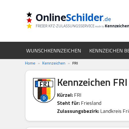
Online
Schilder
Zum
.
de
Inhalt
FREIER KFZ-ZULASSUNGSSERVICE
Kennzeiche
made by
springen
WUNSCHKENNZEICHEN
KENNZEICHEN B
Home
»
Kennzeichen
»
FRI
Kennzeichen FRI
Kürzel:
FRI
Steht für:
Friesland
Zulassungsbezirk:
Landkreis Fri