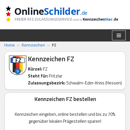
Online
Schilder
.
de
Zum
FREIER KFZ-ZULASSUNGSSERVICE
Kennzeichen
Star
.de
made by
Inhalt
springen
Home
»
Kennzeichen
»
FZ
Kennzeichen FZ
Kürzel:
FZ
Steht für:
Fritzlar
Zulassungsbezirk:
Schwalm-Eder-Kreis (Hessen)
Kennzeichen FZ bestellen
Kennzeichen eingeben, online bestellen und bis zu 70%
gegenüber lokalen Prägestellen sparen!