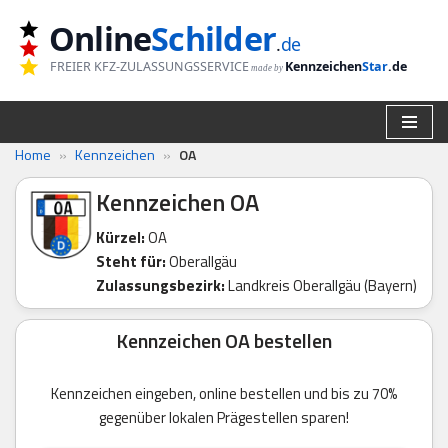
Online
Schilder
.
de
Zum
FREIER KFZ-ZULASSUNGSSERVICE
Kennzeichen
Star
.de
made by
Inhalt
springen
Home
»
Kennzeichen
»
OA
Kennzeichen OA
Kürzel:
OA
Steht für:
Oberallgäu
Zulassungsbezirk:
Landkreis Oberallgäu (Bayern)
Kennzeichen OA bestellen
Kennzeichen eingeben, online bestellen und bis zu 70%
gegenüber lokalen Prägestellen sparen!