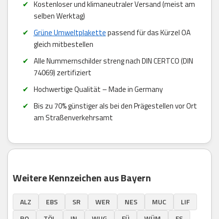
Kostenloser und klimaneutraler Versand (meist am
selben Werktag)
Grüne Umweltplakette
passend für das Kürzel OA
gleich mitbestellen
Alle Nummernschilder streng nach DIN CERTCO (DIN
74069) zertifiziert
Hochwertige Qualität – Made in Germany
Bis zu 70% günstiger als bei den Prägestellen vor Ort
am Straßenverkehrsamt
Weitere Kennzeichen aus Bayern
ALZ
EBS
SR
WER
NES
MUC
LIF
RO
TÖL
IN
WUG
FÜ
WÜM
FS