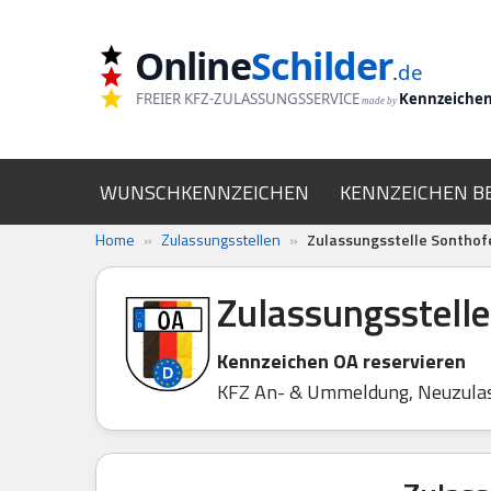
Online
Schilder
Zum
.
de
Inhalt
FREIER KFZ-ZULASSUNGSSERVICE
Kennzeiche
made by
springen
WUNSCHKENNZEICHEN
KENNZEICHEN B
Home
»
Zulassungsstellen
»
Zulassungsstelle Sonthof
Zulassungsstell
Kennzeichen OA reservieren
KFZ An- & Ummeldung, Neuzula