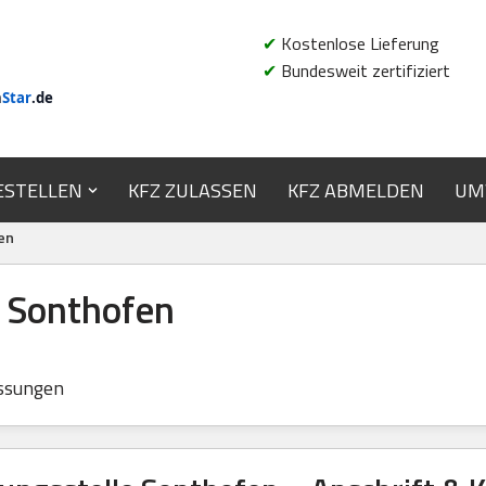
✔
Kostenlose Lieferung
✔
Bundesweit zertifiziert
n
Star
.de
ESTELLEN
KFZ ZULASSEN
KFZ ABMELDEN
UM
en
e Sonthofen
ssungen