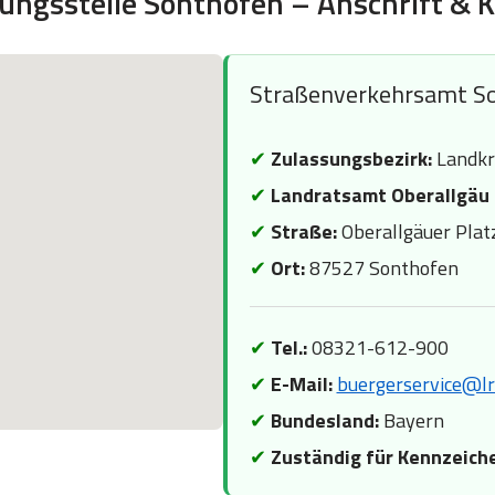
ungsstelle Sonthofen – Anschrift & 
Straßenverkehrsamt S
✔
Zulassungsbezirk:
Landkr
✔
Landratsamt Oberallgäu
✔
Straße:
Oberallgäuer Plat
✔
Ort:
87527 Sonthofen
✔
Tel.:
08321-612-900
✔
E-Mail:
buergerservice@lr
✔
Bundesland:
Bayern
✔
Zuständig für Kennzeich