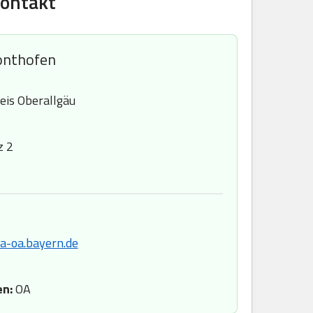
Kontakt
onthofen
eis Oberallgäu
z 2
a-oa.bayern.de
en:
OA