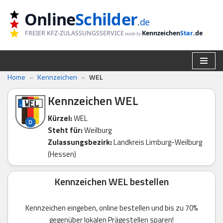
Online
Schilder
.
de
Zum
FREIER KFZ-ZULASSUNGSSERVICE
Kennzeichen
Star
.de
made by
Inhalt
springen
Home
»
Kennzeichen
»
WEL
Kennzeichen WEL
Kürzel:
WEL
Steht für:
Weilburg
Zulassungsbezirk:
Landkreis Limburg-Weilburg
(Hessen)
Kennzeichen WEL bestellen
Kennzeichen eingeben, online bestellen und bis zu 70%
gegenüber lokalen Prägestellen sparen!