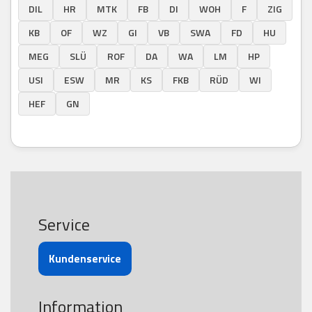
DIL
HR
MTK
FB
DI
WOH
F
ZIG
KB
OF
WZ
GI
VB
SWA
FD
HU
MEG
SLÜ
ROF
DA
WA
LM
HP
USI
ESW
MR
KS
FKB
RÜD
WI
HEF
GN
Service
Kundenservice
Information