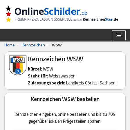
Online
Schilder
.
de
Zum
FREIER KFZ-ZULASSUNGSSERVICE
Kennzeichen
Star
.de
made by
Inhalt
springen
Home
»
Kennzeichen
»
WSW
Kennzeichen WSW
Kürzel:
WSW
Steht für:
Weisswasser
Zulassungsbezirk:
Landkreis Görlitz (Sachsen)
Kennzeichen WSW bestellen
Kennzeichen eingeben, online bestellen und bis zu 70%
gegenüber lokalen Prägestellen sparen!