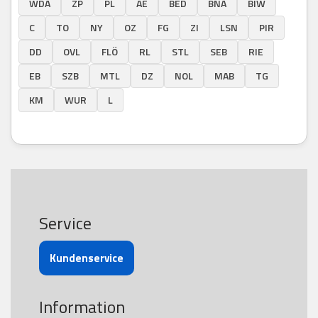
WDA
ZP
PL
AE
BED
BNA
BIW
C
TO
NY
OZ
FG
ZI
LSN
PIR
DD
OVL
FLÖ
RL
STL
SEB
RIE
EB
SZB
MTL
DZ
NOL
MAB
TG
KM
WUR
L
Service
Kundenservice
Information