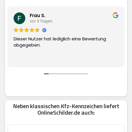
Frau S.
vor 3 Tagen
Dieser Nutzer hat lediglich eine Bewertung
Super
abgegeben.
man e
Neben klassischen Kfz-Kennzeichen liefert
OnlineSchilder.de auch: