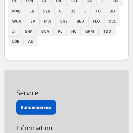
RL
LSN
GC
RIE
SEB
AU
Z
KM
MAB
EB
SZB
C
OZ
L
TO
DD
WUR
ZP
MW
ERZ
BED
FLÖ
OVL
ZI
GHA
BNA
PL
HC
GRM
TDO
LÖB
AE
Service
Kundenservice
Information