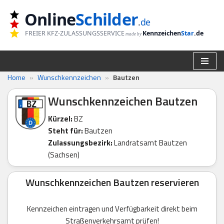
Online
Schilder
.
de
Zum
FREIER KFZ-ZULASSUNGSSERVICE
Kennzeichen
Star
.de
made by
Inhalt
springen
Home
»
Wunschkennzeichen
»
Bautzen
Wunschkennzeichen Bautzen
Kürzel:
BZ
Steht für:
Bautzen
Zulassungsbezirk:
Landratsamt Bautzen
(Sachsen)
Wunschkennzeichen Bautzen reservieren
Kennzeichen eintragen und Verfügbarkeit direkt beim
Straßenverkehrsamt prüfen!