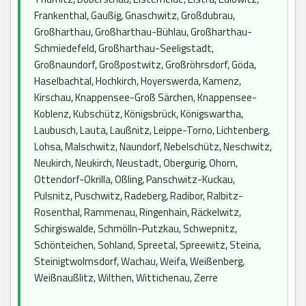
Frankenthal, Gaußig, Gnaschwitz, Großdubrau,
Großharthau, Großharthau-Bühlau, Großharthau-
Schmiedefeld, Großharthau-Seeligstadt,
Großnaundorf, Großpostwitz, Großröhrsdorf, Göda,
Haselbachtal, Hochkirch, Hoyerswerda, Kamenz,
Kirschau, Knappensee-Groß Särchen, Knappensee-
Koblenz, Kubschütz, Königsbrück, Königswartha,
Laubusch, Lauta, Laußnitz, Leippe-Torno, Lichtenberg,
Lohsa, Malschwitz, Naundorf, Nebelschütz, Neschwitz,
Neukirch, Neukirch, Neustadt, Obergurig, Ohorn,
Ottendorf-Okrilla, Oßling, Panschwitz-Kuckau,
Pulsnitz, Puschwitz, Radeberg, Radibor, Ralbitz-
Rosenthal, Rammenau, Ringenhain, Räckelwitz,
Schirgiswalde, Schmölln-Putzkau, Schwepnitz,
Schönteichen, Sohland, Spreetal, Spreewitz, Steina,
Steinigtwolmsdorf, Wachau, Weifa, Weißenberg,
Weißnaußlitz, Wilthen, Wittichenau, Zerre