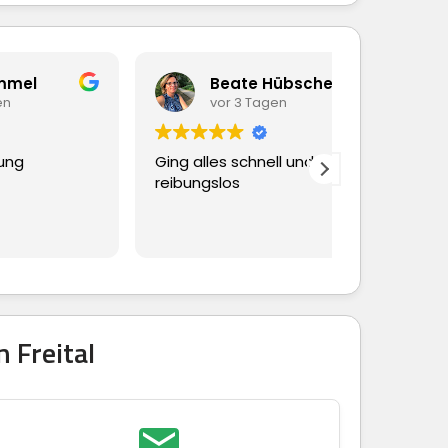
Beate Hübscher
vor 3 Tagen
vor 
Ging alles schnell und
Dieser Nutze
reibungslos
eine Bewer
 Freital