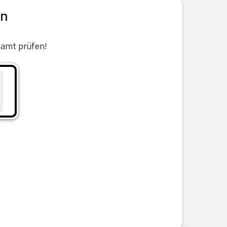
en
samt prüfen!