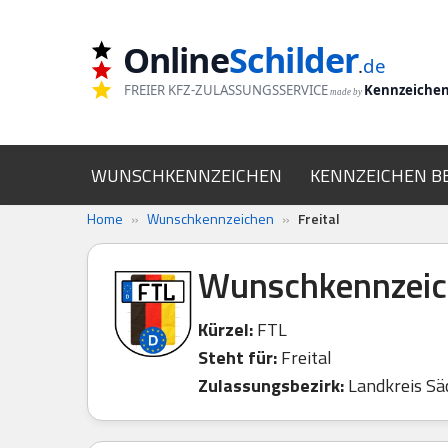
Online
Schilder
Zum
.
de
Inhalt
FREIER KFZ-ZULASSUNGSSERVICE
Kennzeiche
made by
springen
WUNSCHKENNZEICHEN
KENNZEICHEN B
Home
»
Wunschkennzeichen
»
Freital
Wunschkennzeich
Kürzel:
FTL
Steht für:
Freital
Zulassungsbezirk:
Landkreis Sä