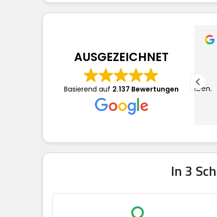
Frau S.
vor 3 Tagen
AUSGEZEICHNET
Dieser Nutzer hat lediglich
Su
eine Bewertung abgegeben.
to
Basierend auf
2.137 Bewertungen
we
In 3 Sc