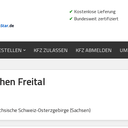
✔
Kostenlose Lieferung
✔
Bundesweit zertifiziert
n
Star
.de
ESTELLEN
KFZ ZULASSEN
KFZ ABMELDEN
UM
en Freital
chsische Schweiz-Osterzgebirge (Sachsen)