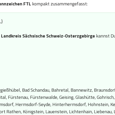
ennzeichen FTL
kompakt zusammengefasst:
L)
n
Landkreis Sächsische Schweiz-Osterzgebirge
kannst Du
ggießhübel, Bad Schandau, Bahretal, Bannewitz, Braunsdor
ital, Fürstenau, Fürstenwalde, Geising, Glashütte, Gohris
msdorf, Hermsdorf-Seyde, Hinterhermsdorf, Hohnstein, Kess
ort Rathen, Königstein, Lauenstein, Lichtenhain, Liebenau,