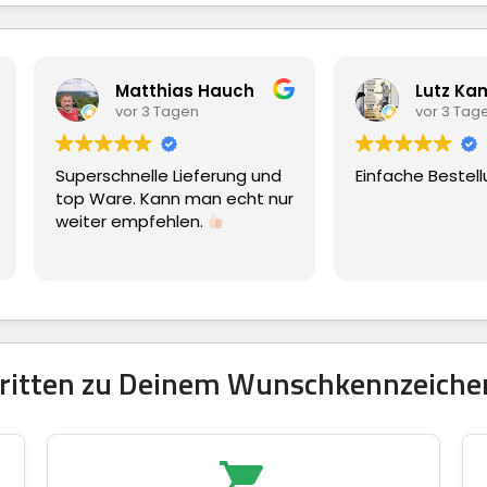
Matthias Hauch
Lutz Kammel
vor 3 Tagen
vor 3 Tagen
perschnelle Lieferung und
Einfache Bestellung
p Ware. Kann man echt nur
iter empfehlen.
hritten zu Deinem Wunschkennzeichen