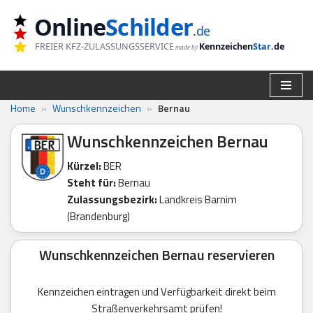
Online
Schilder
.
de
Zum
FREIER KFZ-ZULASSUNGSSERVICE
Kennzeichen
Star
.de
made by
Inhalt
springen
Home
»
Wunschkennzeichen
»
Bernau
Wunschkennzeichen Bernau
Kürzel:
BER
Steht für:
Bernau
Zulassungsbezirk:
Landkreis Barnim
(Brandenburg)
Wunschkennzeichen Bernau reservieren
Kennzeichen eintragen und Verfügbarkeit direkt beim
Straßenverkehrsamt prüfen!