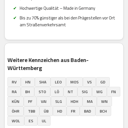
Hochwertige Qualität – Made in Germany
Bis zu 70% günstiger als bei den Prägestellen vor Ort
am Straßenverkehrsamt
Weitere Kennzeichen aus Baden-
Württemberg
RV
HN
SHA
LEO
MOS
VS
GD
RA
BH
STO
LÖ
NT
SIG
WG
FN
KÜN
PF
VAI
SLG
HDH
MA
WN
ÖHR
TBB
ÜB
HD
FR
BAD
BCH
WOL
ES
UL