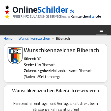
Online
Schilder
.
de
Zum
FREIER KFZ-ZULASSUNGSSERVICE
Kennzeichen
Star
.de
made by
Inhalt
springen
Home
»
Wunschkennzeichen
»
Biberach
Wunschkennzeichen Biberach
Kürzel:
BC
Steht für:
Biberach
Zulassungsbezirk:
Landratsamt Biberach
(Baden-Württemberg)
Wunschkennzeichen Biberach reservieren
Kennzeichen eintragen und Verfügbarkeit direkt beim
Straßenverkehrsamt prüfen!