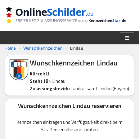
Online
Schilder
.
de
Zum
FREIER KFZ-ZULASSUNGSSERVICE
Kennzeichen
Star
.de
made by
Inhalt
springen
Home
»
Wunschkennzeichen
»
Lindau
Wunschkennzeichen Lindau
Kürzel:
LI
Steht für:
Lindau
Zulassungsbezirk:
Landratsamt Lindau (Bayern)
Wunschkennzeichen Lindau reservieren
Kennzeichen eintragen und Verfügbarkeit direkt beim
Straßenverkehrsamt prüfen!