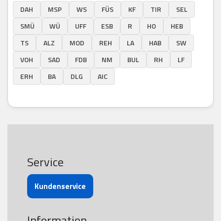
DAH
MSP
WS
FÜS
KF
TIR
SEL
SMÜ
WÜ
UFF
ESB
R
HO
HEB
TS
ALZ
MOD
REH
LA
HAB
SW
VOH
SAD
FDB
NM
BUL
RH
LF
ERH
BA
DLG
AIC
Service
Kundenservice
Information