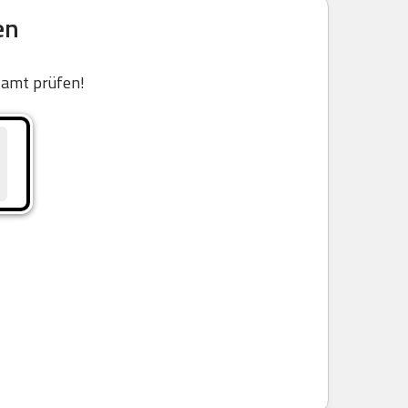
en
samt prüfen!