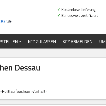
✔
Kostenlose Lieferung
✔
Bundesweit zertifiziert
n
Star
.de
ESTELLEN
KFZ ZULASSEN
KFZ ABMELDEN
UM
hen Dessau
-Roßlau (Sachsen-Anhalt)