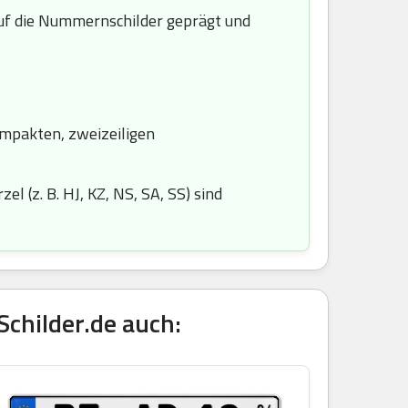
f die Nummernschilder geprägt und
ompakten, zweizeiligen
l (z. B. HJ, KZ, NS, SA, SS) sind
childer.de auch: