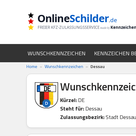
Online
Schilder
Zum
.
de
Inhalt
FREIER KFZ-ZULASSUNGSSERVICE
Kennzeiche
made by
springen
WUNSCHKENNZEICHEN
KENNZEICHEN B
Home
»
Wunschkennzeichen
»
Dessau
Wunschkennzeic
Kürzel:
DE
Steht für:
Dessau
Zulassungsbezirk:
Stadt Dessau