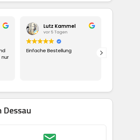
Lutz Kammel
Beate Hübsc
vor 5 Tagen
vor 5 Tagen
Einfache Bestellung
Ging alles schnell un
reibungslos
n Dessau