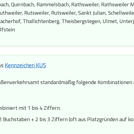
ch, Quirnbach, Rammelsbach, Rathsweiler, Rathsweiler Mü
uthweiler, Rutsweiler, Rutsweiler, Sankt Julian, Schellwei
zbacherhof, Thallichtenberg, Theisbergstegen, Ulmet, Unt
lfstein
as
Kennzeichen KUS
ßenverkehrsamt standardmäßig folgende Kombinationen a
iniert mit 1 bis 4 Ziffern.
2 Buchstaben + 2 bis 3 Ziffern (oft aus Platzgründen auf k