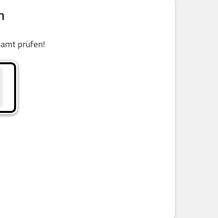
n
samt prüfen!