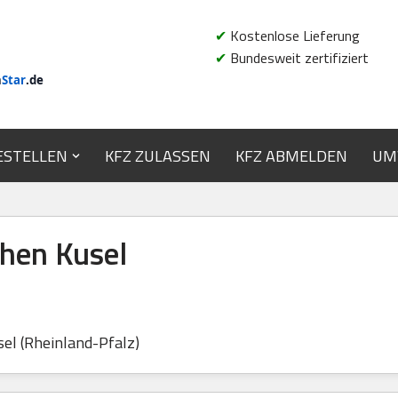
✔
Kostenlose Lieferung
✔
Bundesweit zertifiziert
n
Star
.de
ESTELLEN
KFZ ZULASSEN
KFZ ABMELDEN
UM
hen Kusel
el (Rheinland-Pfalz)