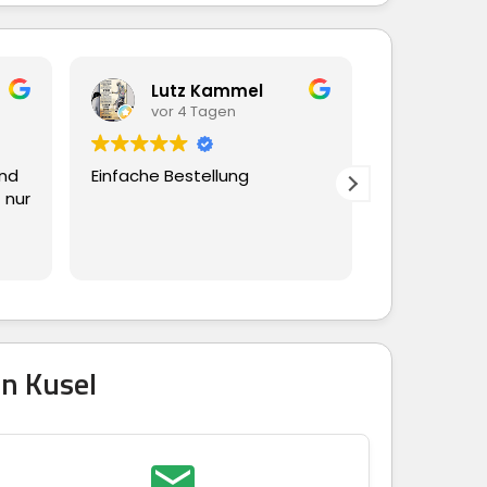
Lutz Kammel
Beate Hübsch
vor 4 Tagen
vor 4 Tagen
Einfache Bestellung
Ging alles schnell und
reibungslos
n Kusel