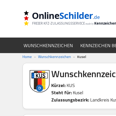
Online
Schilder
Zum
.
de
Inhalt
FREIER KFZ-ZULASSUNGSSERVICE
Kennzeiche
made by
springen
WUNSCHKENNZEICHEN
KENNZEICHEN B
Home
»
Wunschkennzeichen
»
Kusel
Wunschkennzeic
Kürzel:
KUS
Steht für:
Kusel
Zulassungsbezirk:
Landkreis Kus