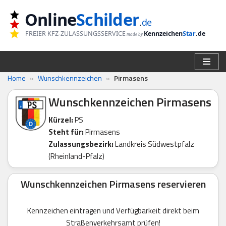
Online
Schilder
.
de
Zum
FREIER KFZ-ZULASSUNGSSERVICE
Kennzeichen
Star
.de
made by
Inhalt
springen
Home
»
Wunschkennzeichen
»
Pirmasens
Wunschkennzeichen Pirmasens
Kürzel:
PS
Steht für:
Pirmasens
Zulassungsbezirk:
Landkreis Südwestpfalz
(Rheinland-Pfalz)
Wunschkennzeichen Pirmasens reservieren
Kennzeichen eintragen und Verfügbarkeit direkt beim
Straßenverkehrsamt prüfen!