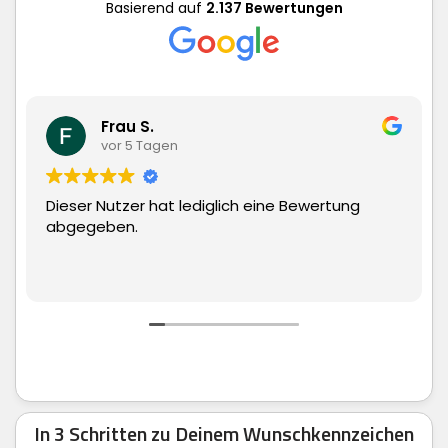
Basierend auf
2.137 Bewertungen
Matthias H
gen
vor 5 Tagen
at lediglich eine Bewertung
Superschnelle Liefe
man echt nur weite
In 3 Schritten zu Deinem Wunschkennzeichen