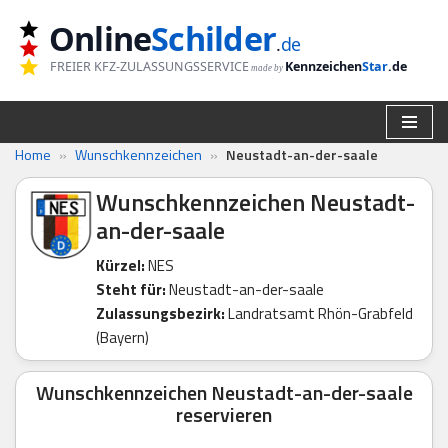
Online
Schilder
.
de
Zum
FREIER KFZ-ZULASSUNGSSERVICE
Kennzeichen
Star
.de
made by
Inhalt
springen
Home
»
Wunschkennzeichen
»
Neustadt-an-der-saale
Wunschkennzeichen Neustadt-
an-der-saale
Kürzel:
NES
Steht für:
Neustadt-an-der-saale
Zulassungsbezirk:
Landratsamt Rhön-Grabfeld
(Bayern)
Wunschkennzeichen Neustadt-an-der-saale
reservieren