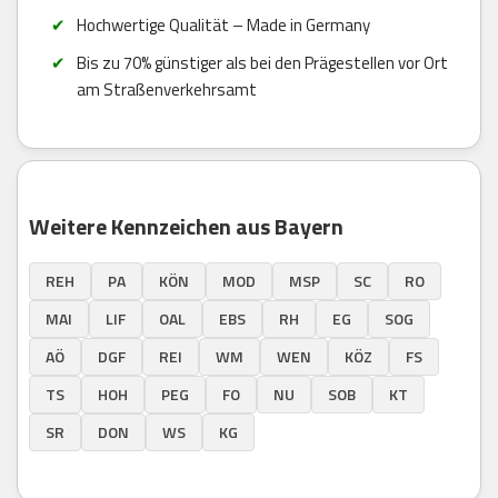
Hochwertige Qualität – Made in Germany
Bis zu 70% günstiger als bei den Prägestellen vor Ort
am Straßenverkehrsamt
Weitere Kennzeichen aus Bayern
REH
PA
KÖN
MOD
MSP
SC
RO
MAI
LIF
OAL
EBS
RH
EG
SOG
AÖ
DGF
REI
WM
WEN
KÖZ
FS
TS
HOH
PEG
FO
NU
SOB
KT
SR
DON
WS
KG