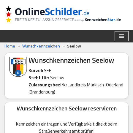
Online
Schilder
.
de
Zum
FREIER KFZ-ZULASSUNGSSERVICE
Kennzeichen
Star
.de
made by
Inhalt
springen
Home
»
Wunschkennzeichen
»
Seelow
Wunschkennzeichen Seelow
Kürzel:
SEE
Steht für:
Seelow
Zulassungsbezirk:
Landkreis Märkisch-Oderland
(Brandenburg)
Wunschkennzeichen Seelow reservieren
Kennzeichen eintragen und Verfügbarkeit direkt beim
Straßenverkehrsamt prüfen!