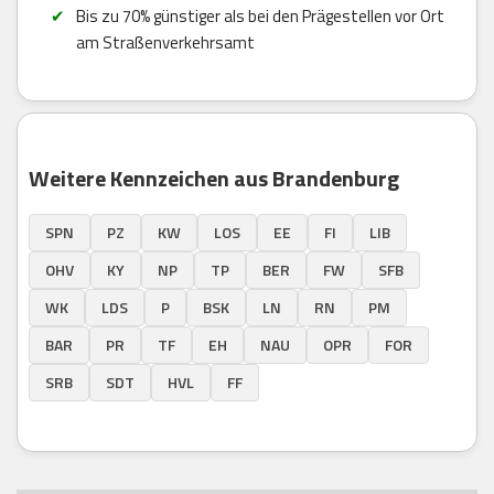
Bis zu 70% günstiger als bei den Prägestellen vor Ort
am Straßenverkehrsamt
Weitere Kennzeichen aus Brandenburg
SPN
PZ
KW
LOS
EE
FI
LIB
OHV
KY
NP
TP
BER
FW
SFB
WK
LDS
P
BSK
LN
RN
PM
BAR
PR
TF
EH
NAU
OPR
FOR
SRB
SDT
HVL
FF