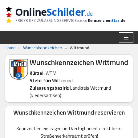
Online
Schilder
.
de
Zum
FREIER KFZ-ZULASSUNGSSERVICE
Kennzeichen
Star
.de
made by
Inhalt
springen
Home
»
Wunschkennzeichen
»
Wittmund
Wunschkennzeichen Wittmund
Kürzel:
WTM
Steht für:
Wittmund
Zulassungsbezirk:
Landkreis Wittmund
(Niedersachsen)
Wunschkennzeichen Wittmund reservieren
Kennzeichen eintragen und Verfügbarkeit direkt beim
Straßenverkehrsamt prüfen!