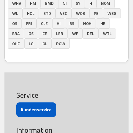
WHV
HM
EMD
NI
SY
H
NOM
WL
HOL
STD
VEC
WOB
PE
WBG
OS
FRI
CLZ
HI
BS
NOH
HE
BRA
GS
CE
LER
WF
DEL
WTL
OHZ
LG
OL
ROW
Service
Kundenservice
Information