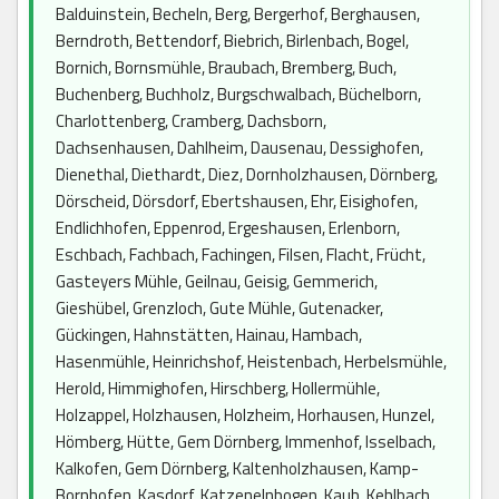
Balduinstein, Becheln, Berg, Bergerhof, Berghausen,
Berndroth, Bettendorf, Biebrich, Birlenbach, Bogel,
Bornich, Bornsmühle, Braubach, Bremberg, Buch,
Buchenberg, Buchholz, Burgschwalbach, Büchelborn,
Charlottenberg, Cramberg, Dachsborn,
Dachsenhausen, Dahlheim, Dausenau, Dessighofen,
Dienethal, Diethardt, Diez, Dornholzhausen, Dörnberg,
Dörscheid, Dörsdorf, Ebertshausen, Ehr, Eisighofen,
Endlichhofen, Eppenrod, Ergeshausen, Erlenborn,
Eschbach, Fachbach, Fachingen, Filsen, Flacht, Frücht,
Gasteyers Mühle, Geilnau, Geisig, Gemmerich,
Gieshübel, Grenzloch, Gute Mühle, Gutenacker,
Gückingen, Hahnstätten, Hainau, Hambach,
Hasenmühle, Heinrichshof, Heistenbach, Herbelsmühle,
Herold, Himmighofen, Hirschberg, Hollermühle,
Holzappel, Holzhausen, Holzheim, Horhausen, Hunzel,
Hömberg, Hütte, Gem Dörnberg, Immenhof, Isselbach,
Kalkofen, Gem Dörnberg, Kaltenholzhausen, Kamp-
Bornhofen, Kasdorf, Katzenelnbogen, Kaub, Kehlbach,