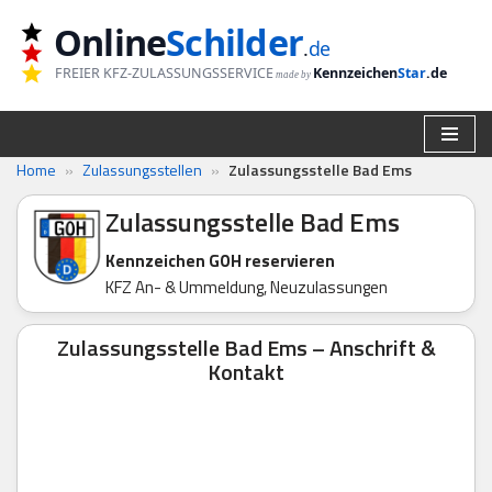
Online
Schilder
.
de
Zum
FREIER KFZ-ZULASSUNGSSERVICE
Kennzeichen
Star
.de
made by
Inhalt
springen
Home
»
Zulassungsstellen
»
Zulassungsstelle Bad Ems
Zulassungsstelle Bad Ems
Kennzeichen GOH reservieren
KFZ An- & Ummeldung, Neuzulassungen
Zulassungsstelle Bad Ems – Anschrift &
Kontakt