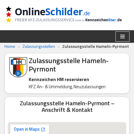
Online
Schilder
.
de
Zum
FREIER KFZ-ZULASSUNGSSERVICE
Kennzeichen
Star
.de
made by
Inhalt
springen
Home
»
Zulassungsstellen
»
Zulassungsstelle Hameln-Pyrmont
Zulassungsstelle Hameln-
Pyrmont
Kennzeichen HM reservieren
KFZ An- & Ummeldung, Neuzulassungen
Zulassungsstelle Hameln-Pyrmont –
Anschrift & Kontakt