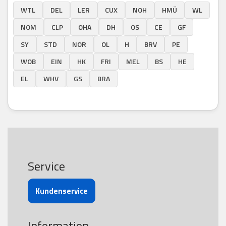
WTL
DEL
LER
CUX
NOH
HMÜ
WL
NOM
CLP
OHA
DH
OS
CE
GF
SY
STD
NOR
OL
H
BRV
PE
WOB
EIN
HK
FRI
MEL
BS
HE
EL
WHV
GS
BRA
Service
Kundenservice
Information