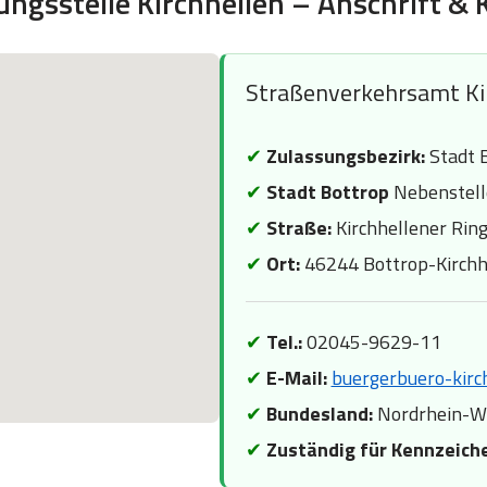
ungsstelle Kirchhellen – Anschrift & 
Straßenverkehrsamt Ki
✔
Zulassungsbezirk:
Stadt 
✔
Stadt Bottrop
Nebenstell
✔
Straße:
Kirchhellener Rin
✔
Ort:
46244 Bottrop-Kirchh
✔
Tel.:
02045-9629-11
✔
E-Mail:
buergerbuero-kirc
✔
Bundesland:
Nordrhein-W
✔
Zuständig für Kennzeich