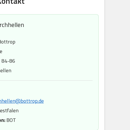
Kontakt
rchhellen
Bottrop
e
g 84-86
ellen
hhellen@bottrop.de
estfalen
en:
BOT