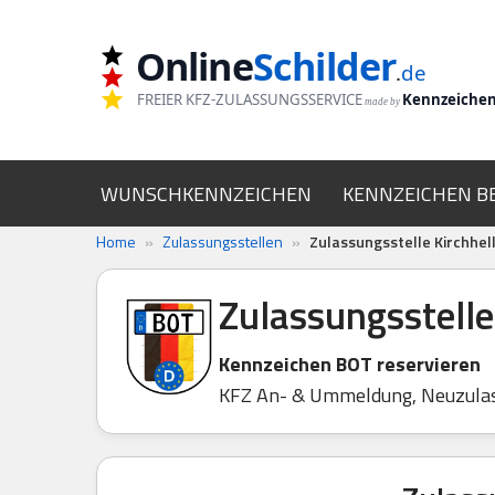
Online
Schilder
Zum
.
de
Inhalt
FREIER KFZ-ZULASSUNGSSERVICE
Kennzeiche
made by
springen
WUNSCHKENNZEICHEN
KENNZEICHEN B
Home
»
Zulassungsstellen
»
Zulassungsstelle Kirchhel
Zulassungsstelle
Kennzeichen BOT reservieren
KFZ An- & Ummeldung, Neuzula