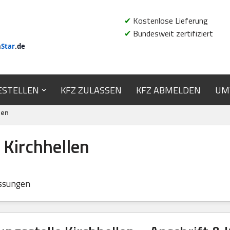
✔
Kostenlose Lieferung
✔
Bundesweit zertifiziert
n
Star
.de
ESTELLEN
KFZ ZULASSEN
KFZ ABMELDEN
UM
len
 Kirchhellen
ssungen