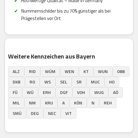
Hochwertige Qualität – Made in Germany
Nummernschilder bis zu 70% günstiger als bei
Prägestellen vor Ort
Weitere Kennzeichen aus Bayern
ALZ
RID
WÜM
WEN
KT
WUN
OBB
DKB
RO
WS
SEL
SR
MUC
HO
FÜ
WÜ
ERH
DGF
VOH
WUG
AÖ
MIL
NM
KRU
A
KÖN
N
REH
SMÜ
DEG
NEC
VIT