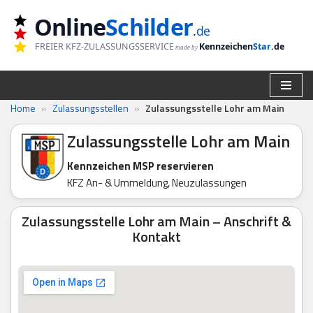
Online
Schilder
.
de
Zum
FREIER KFZ-ZULASSUNGSSERVICE
Kennzeichen
Star
.de
made by
Inhalt
springen
Home
»
Zulassungsstellen
»
Zulassungsstelle Lohr am Main
Zulassungsstelle Lohr am Main
Kennzeichen MSP reservieren
KFZ An- & Ummeldung, Neuzulassungen
Zulassungsstelle Lohr am Main – Anschrift &
Kontakt