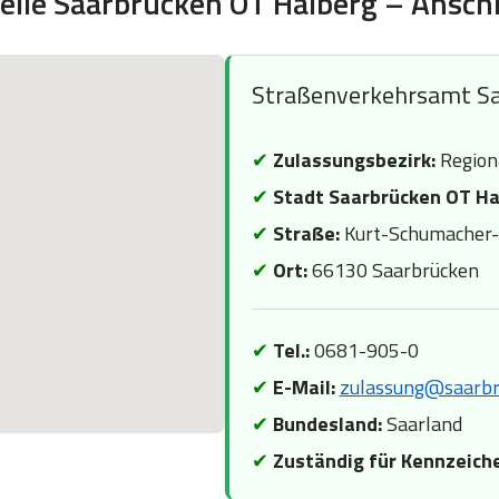
elle Saarbrücken OT Halberg – Anschr
Straßenverkehrsamt Sa
✔
Zulassungsbezirk:
Region
✔
Stadt Saarbrücken OT Ha
✔
Straße:
Kurt-Schumacher-S
✔
Ort:
66130 Saarbrücken
✔
Tel.:
0681-905-0
✔
E-Mail:
zulassung@saarbr
✔
Bundesland:
Saarland
✔
Zuständig für Kennzeich