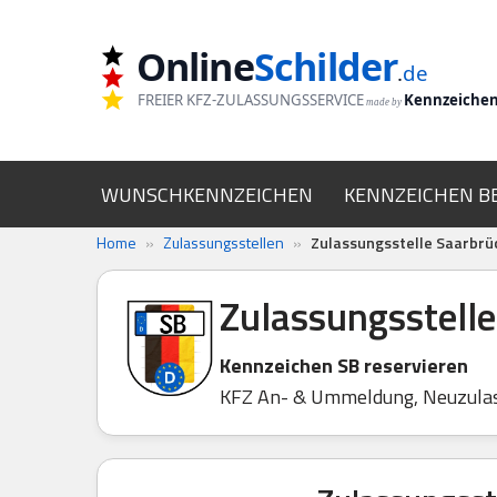
Online
Schilder
Zum
.
de
Inhalt
FREIER KFZ-ZULASSUNGSSERVICE
Kennzeiche
made by
springen
WUNSCHKENNZEICHEN
KENNZEICHEN B
Home
»
Zulassungsstellen
»
Zulassungsstelle Saarbrü
Zulassungsstell
Kennzeichen SB reservieren
KFZ An- & Ummeldung, Neuzula