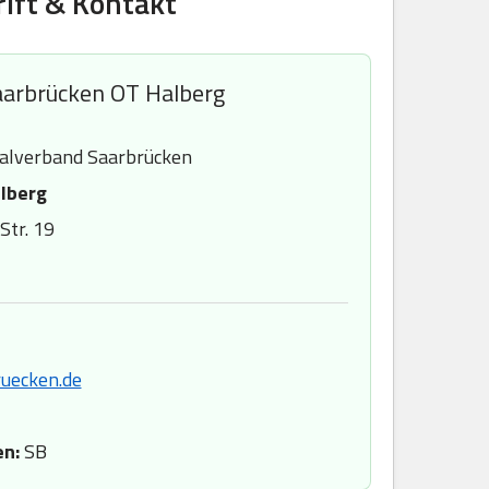
ift & Kontakt
arbrücken OT Halberg
alverband Saarbrücken
lberg
tr. 19
uecken.de
en:
SB