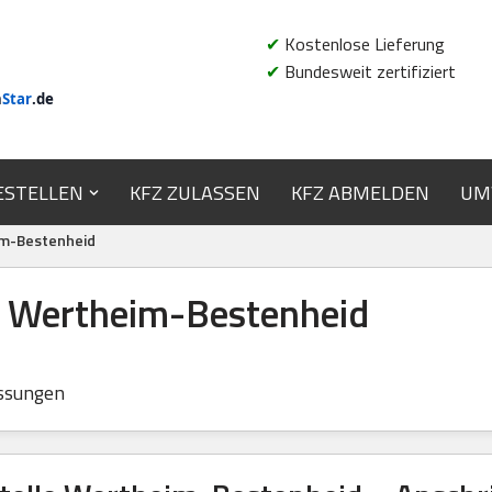
✔
Kostenlose Lieferung
✔
Bundesweit zertifiziert
n
Star
.de
ESTELLEN
KFZ ZULASSEN
KFZ ABMELDEN
UM
im-Bestenheid
e Wertheim-Bestenheid
ssungen