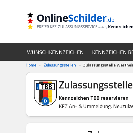
Online
Schilder
Zum
.
de
Inhalt
FREIER KFZ-ZULASSUNGSSERVICE
Kennzeiche
made by
springen
WUNSCHKENNZEICHEN
KENNZEICHEN B
Home
»
Zulassungsstellen
»
Zulassungsstelle Werthe
Zulassungsstell
Kennzeichen TBB reservieren
KFZ An- & Ummeldung, Neuzula