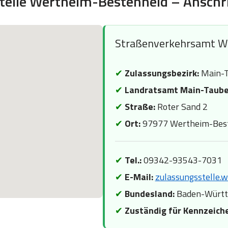
telle Wertheim-Bestenheid – Anschri
Straßenverkehrsamt W
✔
Zulassungsbezirk:
Main-T
✔
Landratsamt Main-Taube
✔
Straße:
Roter Sand 2
✔
Ort:
97977 Wertheim-Bes
✔
Tel.:
09342-93543-7031
✔
E-Mail:
zulassungsstelle.
✔
Bundesland:
Baden-Würt
✔
Zuständig für Kennzeich