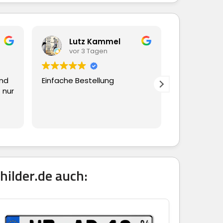
Lutz Kammel
Beate Hübsc
vor 3 Tagen
vor 3 Tagen
Einfache Bestellung
Ging alles schnell und
reibungslos
hilder.de auch: