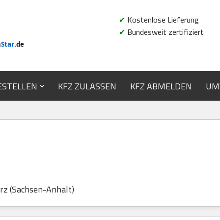
✔
Kostenlose Lieferung
✔
Bundesweit zertifiziert
n
Star
.de
ESTELLEN
KFZ ZULASSEN
KFZ ABMELDEN
UM
rz (Sachsen-Anhalt)