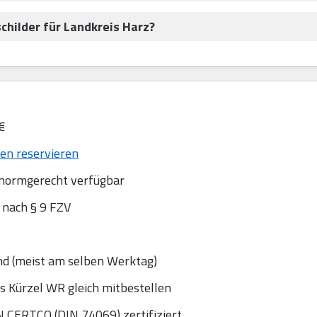
childer für Landkreis Harz?
€
n reservieren
 normgerecht verfügbar
nach § 9 FZV
nd (meist am selben Werktag)
s Kürzel WR gleich mitbestellen
 CERTCO (DIN 74069) zertifiziert