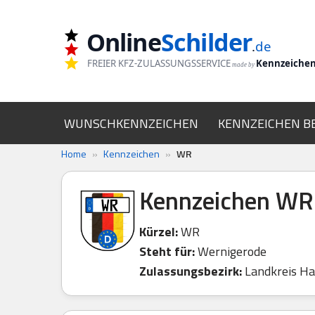
Online
Schilder
Zum
.
de
Inhalt
FREIER KFZ-ZULASSUNGSSERVICE
Kennzeiche
made by
springen
WUNSCHKENNZEICHEN
KENNZEICHEN B
Home
»
Kennzeichen
»
WR
Kennzeichen WR
Kürzel:
WR
Steht für:
Wernigerode
Zulassungsbezirk:
Landkreis Ha