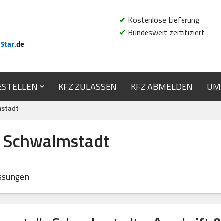
✔
Kostenlose Lieferung
✔
Bundesweit zertifiziert
n
Star
.de
ESTELLEN
KFZ ZULASSEN
KFZ ABMELDEN
UM
mstadt
e Schwalmstadt
ssungen