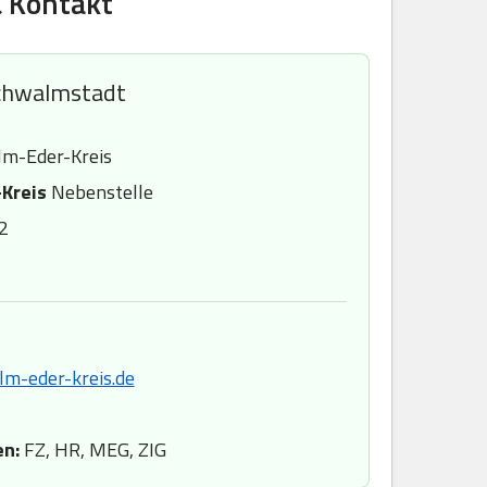
& Kontakt
chwalmstadt
m-Eder-Kreis
Kreis
Nebenstelle
2
m-eder-kreis.de
en:
FZ, HR, MEG, ZIG