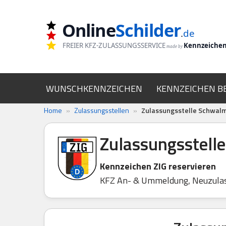
Online
Schilder
Zum
.
de
Inhalt
FREIER KFZ-ZULASSUNGSSERVICE
Kennzeiche
made by
springen
WUNSCHKENNZEICHEN
KENNZEICHEN B
Home
»
Zulassungsstellen
»
Zulassungsstelle Schwal
Zulassungsstell
Kennzeichen ZIG reservieren
KFZ An- & Ummeldung, Neuzula