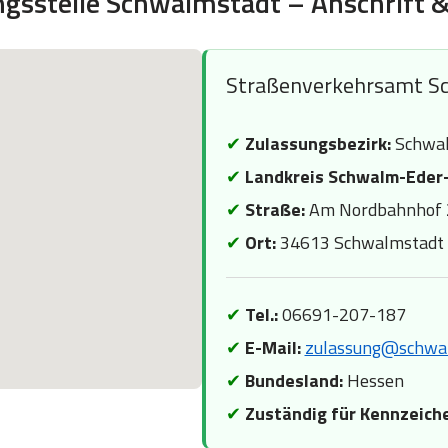
gsstelle Schwalmstadt – Anschrift 
Straßenverkehrsamt S
✔
Zulassungsbezirk:
Schwal
✔
Landkreis Schwalm-Eder-
✔
Straße:
Am Nordbahnhof 
✔
Ort:
34613 Schwalmstadt
✔
Tel.:
06691-207-187
✔
E-Mail:
zulassung@schwal
✔
Bundesland:
Hessen
✔
Zuständig für Kennzeich