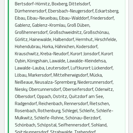
Bertsdorf-Hörnitz, Boxberg, Dittelsdorf,
Dürrhennersdorf, Ebersbach-Neugersdorf, Eckartsberg,
Eibau, Eibau-Neueibau, Eibau-Walddorf, Friedersdorf,
Gablenz, Gablenz-Kromlau, Groß Düben,
Großhennersdorf, Großschweidnitz, Großschönau,
Görlitz, Hainewalde, Halbendorf, Herrnhut, Hirschfelde,
Hohendubrau, Horka, Hähnichen, Kodersdorf,
Krauschwitz, Kreba-Neudorf, Kurort Jonsdorf, Kurort
Oybin, Königshain, Lawalde, Lawalde-Kleindehsa,
Lawalde-Lauba, Leutersdorf, Luftkurort Lückendorf,
Löbau, Markersdorf, Mittelherwigsdorf, Mücka,
Neißeaue, Neusalza-Spremberg, Niedercunnersdorf,
Niesky, Obercunnersdorf, Oberseifersdorf, Oderwitz,
Olbersdorf, Oppach, Ostritz, Quitzdorf am See,
Radgendorf, Reichenbach, Rennersdorf, Rietschen,
Rosenbach, Rothenburg, Schlegel, Schleife, Schleife-
Mulkwitz, Schleife-Rohne, Schönau-Berzdorf,
Schönbach, Schöpstal, Seifhennersdorf, Sohland,
Spitzkunnersdorf, Strahwalde, Trebendorf,