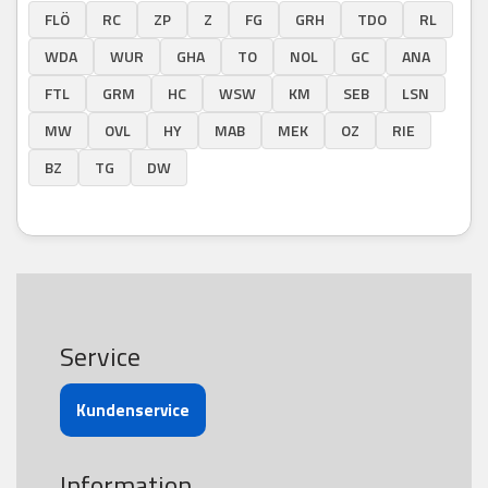
FLÖ
RC
ZP
Z
FG
GRH
TDO
RL
WDA
WUR
GHA
TO
NOL
GC
ANA
FTL
GRM
HC
WSW
KM
SEB
LSN
MW
OVL
HY
MAB
MEK
OZ
RIE
BZ
TG
DW
Service
Kundenservice
Information