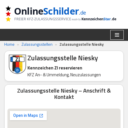
Online
Schilder
.
de
Zum
FREIER KFZ-ZULASSUNGSSERVICE
Kennzeichen
Star
.de
made by
Inhalt
springen
Home
»
Zulassungsstellen
»
Zulassungsstelle Niesky
Zulassungsstelle Niesky
Kennzeichen ZI reservieren
KFZ An- & Ummeldung, Neuzulassungen
Zulassungsstelle Niesky – Anschrift &
Kontakt