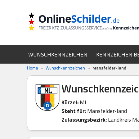
Online
Schilder
Zum
.
de
Inhalt
FREIER KFZ-ZULASSUNGSSERVICE
Kennzeiche
made by
springen
WUNSCHKENNZEICHEN
KENNZEICHEN B
Home
»
Wunschkennzeichen
»
Mansfelder-land
Wunschkennzeic
Kürzel:
ML
Steht für:
Mansfelder-land
Zulassungsbezirk:
Landkreis Ma