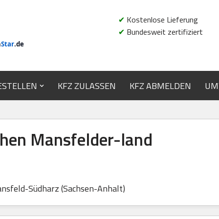
✔
Kostenlose Lieferung
✔
Bundesweit zertifiziert
n
Star
.de
ESTELLEN
KFZ ZULASSEN
KFZ ABMELDEN
UM
hen Mansfelder-land
nsfeld-Südharz (Sachsen-Anhalt)