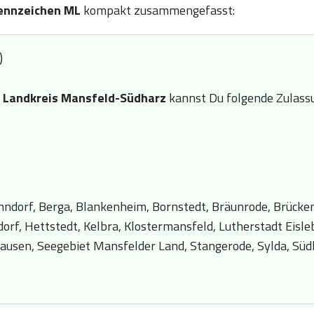
ennzeichen ML
kompakt zusammengefasst:
)
n
Landkreis Mansfeld-Südharz
kannst Du folgende Zulassu
Benndorf, Berga, Blankenheim, Bornstedt, Bräunrode, Brücke
orf, Hettstedt, Kelbra, Klostermansfeld, Lutherstadt Eisle
usen, Seegebiet Mansfelder Land, Stangerode, Sylda, Südh