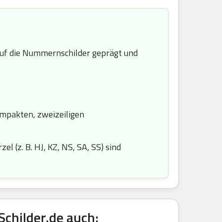
f die Nummernschilder geprägt und
ompakten, zweizeiligen
l (z. B. HJ, KZ, NS, SA, SS) sind
childer.de auch: