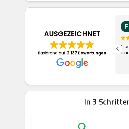
Frau S.
vor 3 Tagen
AUSGEZEICHNET
Dieser Nutzer hat lediglich
Su
eine Bewertung abgegeben.
to
Basierend auf
2.137 Bewertungen
we
In 3 Schrit