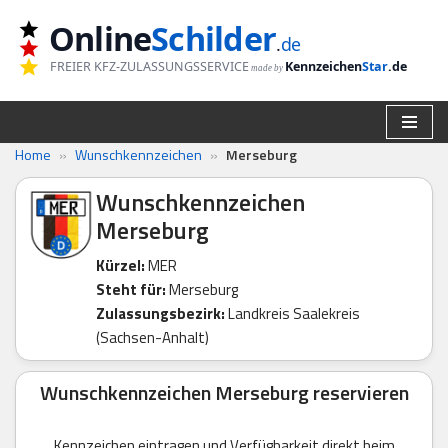
Online
Schilder
.
de
Zum
FREIER KFZ-ZULASSUNGSSERVICE
Kennzeichen
Star
.de
made by
Inhalt
springen
Home
»
Wunschkennzeichen
»
Merseburg
Wunschkennzeichen
Merseburg
Kürzel:
MER
Steht für:
Merseburg
Zulassungsbezirk:
Landkreis Saalekreis
(Sachsen-Anhalt)
Wunschkennzeichen Merseburg reservieren
Kennzeichen eintragen und Verfügbarkeit direkt beim