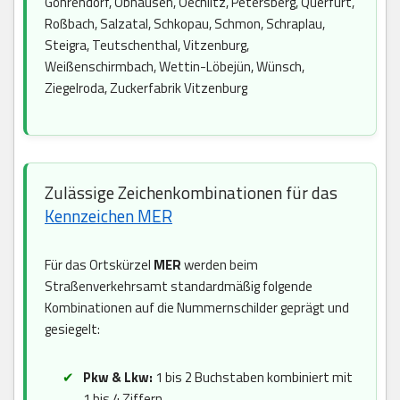
Göhrendorf, Obhausen, Oechlitz, Petersberg, Querfurt,
Roßbach, Salzatal, Schkopau, Schmon, Schraplau,
Steigra, Teutschenthal, Vitzenburg,
Weißenschirmbach, Wettin-Löbejün, Wünsch,
Ziegelroda, Zuckerfabrik Vitzenburg
Zulässige Zeichenkombinationen für das
Kennzeichen MER
Für das Ortskürzel
MER
werden beim
Straßenverkehrsamt standardmäßig folgende
Kombinationen auf die Nummernschilder geprägt und
gesiegelt:
Pkw & Lkw:
1 bis 2 Buchstaben kombiniert mit
1 bis 4 Ziffern.