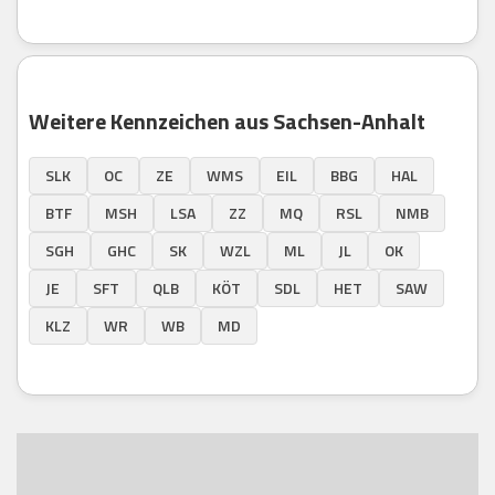
Weitere Kennzeichen aus Sachsen-Anhalt
SLK
OC
ZE
WMS
EIL
BBG
HAL
BTF
MSH
LSA
ZZ
MQ
RSL
NMB
SGH
GHC
SK
WZL
ML
JL
OK
JE
SFT
QLB
KÖT
SDL
HET
SAW
KLZ
WR
WB
MD