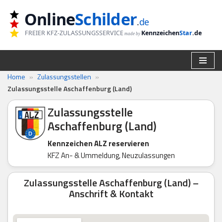
Online
Schilder
.
de
Zum
FREIER KFZ-ZULASSUNGSSERVICE
Kennzeichen
Star
.de
made by
Inhalt
springen
Home
»
Zulassungsstellen
»
Zulassungsstelle Aschaffenburg (Land)
Zulassungsstelle
Aschaffenburg (Land)
Kennzeichen ALZ reservieren
KFZ An- & Ummeldung, Neuzulassungen
Zulassungsstelle Aschaffenburg (Land) –
Anschrift & Kontakt