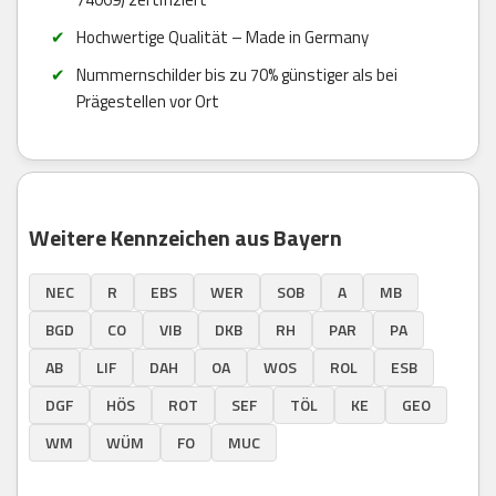
Hochwertige Qualität – Made in Germany
Nummernschilder bis zu 70% günstiger als bei
Prägestellen vor Ort
Weitere Kennzeichen aus Bayern
NEC
R
EBS
WER
SOB
A
MB
BGD
CO
VIB
DKB
RH
PAR
PA
AB
LIF
DAH
OA
WOS
ROL
ESB
DGF
HÖS
ROT
SEF
TÖL
KE
GEO
WM
WÜM
FO
MUC