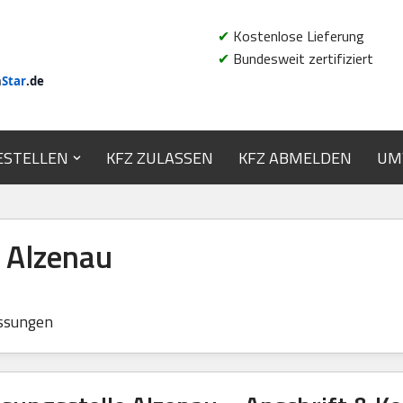
✔
Kostenlose Lieferung
✔
Bundesweit zertifiziert
n
Star
.de
ESTELLEN
KFZ ZULASSEN
KFZ ABMELDEN
UM
 Alzenau
ssungen