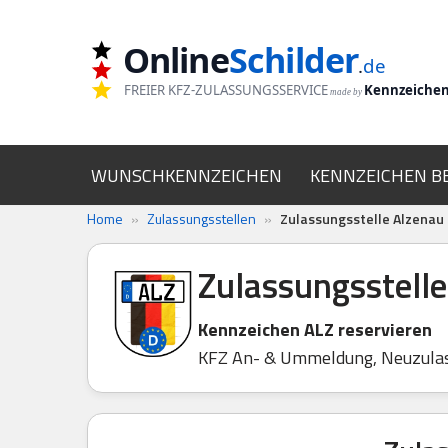
Online
Schilder
Zum
.
de
Inhalt
FREIER KFZ-ZULASSUNGSSERVICE
Kennzeiche
made by
springen
WUNSCHKENNZEICHEN
KENNZEICHEN B
Home
»
Zulassungsstellen
»
Zulassungsstelle Alzenau
Zulassungsstelle
Kennzeichen ALZ reservieren
KFZ An- & Ummeldung, Neuzula