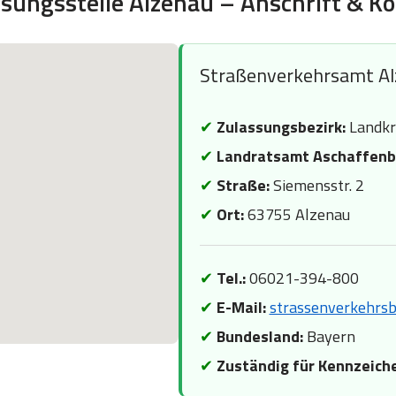
sungsstelle Alzenau – Anschrift & K
Straßenverkehrsamt Al
✔
Zulassungsbezirk:
Landkr
✔
Landratsamt Aschaffenb
✔
Straße:
Siemensstr. 2
✔
Ort:
63755 Alzenau
✔
Tel.:
06021-394-800
✔
E-Mail:
strassenverkehrsb
✔
Bundesland:
Bayern
✔
Zuständig für Kennzeich