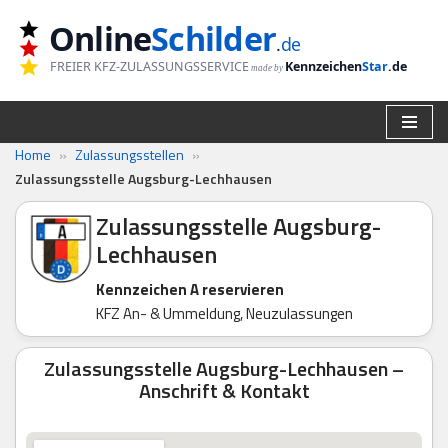
Online
Schilder
.
de
Zum
FREIER KFZ-ZULASSUNGSSERVICE
Kennzeichen
Star
.de
made by
Inhalt
springen
Home
»
Zulassungsstellen
»
Zulassungsstelle Augsburg-Lechhausen
Zulassungsstelle Augsburg-
Lechhausen
Kennzeichen A reservieren
KFZ An- & Ummeldung, Neuzulassungen
Zulassungsstelle Augsburg-Lechhausen –
Anschrift & Kontakt